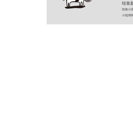
哇靠新
哇靠小琉球民
小琉球民宿 