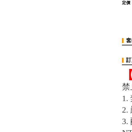
定價
套
訂
禁
1
2
3