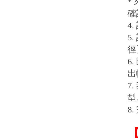
*
確
4
5
徑
6
出
7
型
8