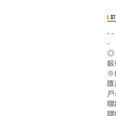
訂
- - 
-
◎
銀
※
匯
戶
聯
聯