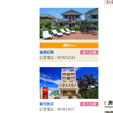
網評No.2
輪廓莊園
訂房電話：0978252543
房
蘇宅旅店
訂房電話：08-8613657