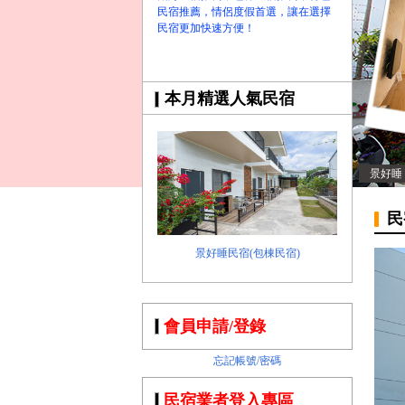
民宿推薦，情侶度假首選，讓在選擇
民宿更加快速方便！
本月精選人氣民宿
景好睡
民
景好睡民宿(包棟民宿)
會員申請/登錄
忘記帳號/密碼
民宿業者登入專區