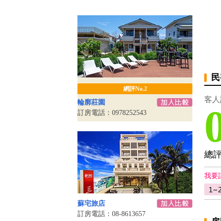
民
網評No.2
客人
輪廓莊園
訂房電話：0978252543
總
我要
蘇宅旅店
訂房電話：08-8613657