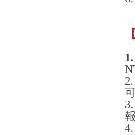
1
N
4