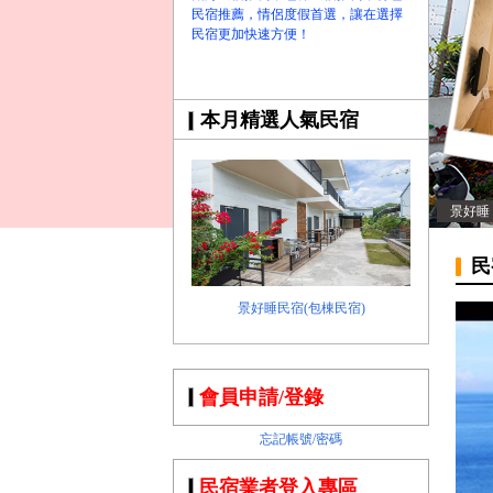
民宿推薦，情侶度假首選，讓在選擇
民宿更加快速方便！
本月精選人氣民宿
景好睡
民
景好睡民宿(包棟民宿)
會員申請/登錄
忘記帳號/密碼
民宿業者登入專區