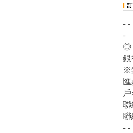
訂
- - 
-
◎
銀
※
匯
戶
聯
聯
- - 