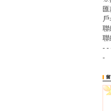
匯
戶
聯
聯
- - 
-
留