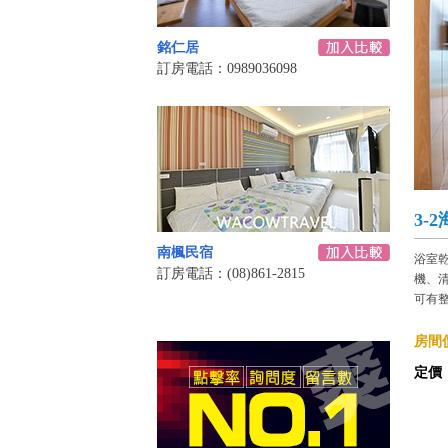
銘仁居
訂房電話：0989036098
3-
南楓民宿
浴室乾
訂房電話：(08)861-2815
機、清
可有
房間價
定價