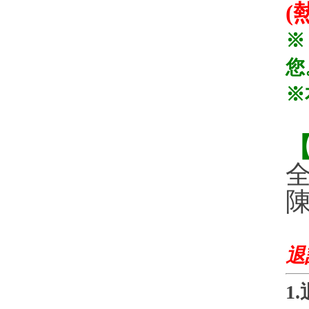
(
※
您
※
陳
退
1