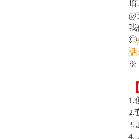
唷
@
我
◎
話:
※
1
2
3
4