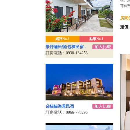
機、清
可有
房間價
定價
網評No.3
點擊No.1
景好睡民宿(包棟民宿..
訂房電話：0938-134256
朵貓貓海景民宿
訂房電話：0966-778296