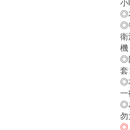
小
◎
◎
衛
機
◎
套
◎
一
◎
勿
◎