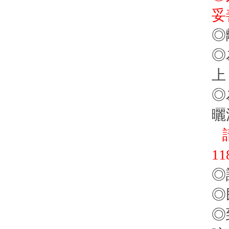
妥
◎
◎
上
◎
曬
請
1
◎
◎
◎