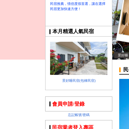
民宿推薦，情侶度假首選，讓在選擇
民宿更加快速方便！
本月精選人氣民宿
景好睡
民
景好睡民宿(包棟民宿)
會員申請/登錄
忘記帳號/密碼
民宿業者登入專區