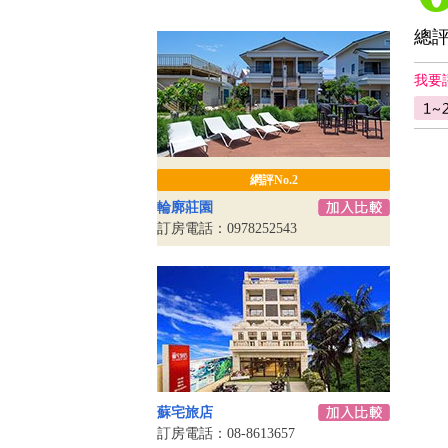
總
我要
網評No.2
輪廓莊園
訂房電話：0978252543
蘇宅旅店
訂房電話：08-8613657