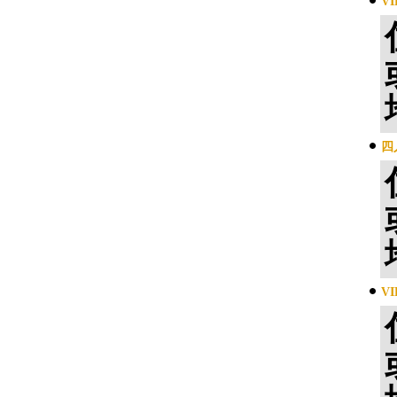
V
四
V