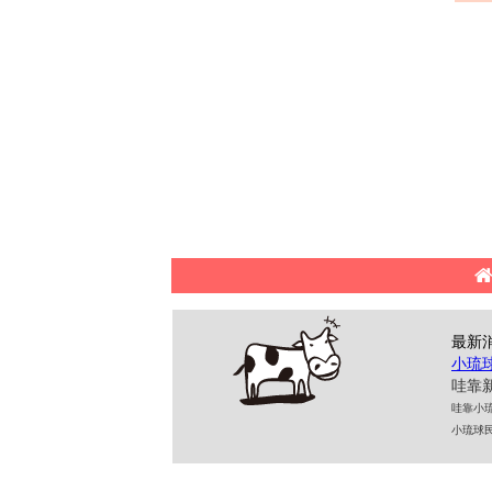
最新
小琉
哇靠新
哇靠小琉球民
小琉球民宿 