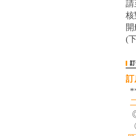
請
核
開
(
訂
訂
*
◎
◎