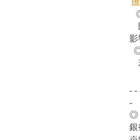
匯
◎
匯
影
◎
若
- - 
-
◎
銀
※