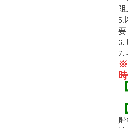
阻
5
要
6
7
※
時
船