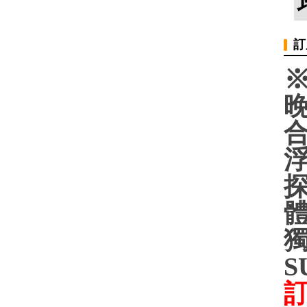
訂
晚
合
浮
探
體
獨
S
訂