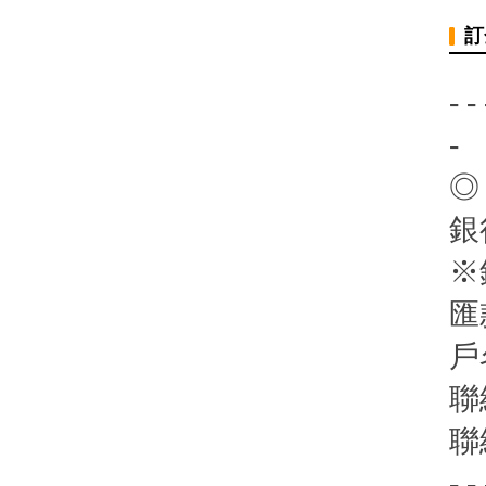
訂
- - 
-
◎
銀
※
匯
戶
聯
聯
- - 