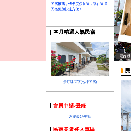
民宿推薦，情侶度假首選，讓在選擇
民宿更加快速方便！
本月精選人氣民宿
景好睡
民
景好睡民宿(包棟民宿)
會員申請/登錄
忘記帳號/密碼
民宿業者登入專區