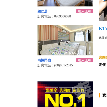
銘仁居
訂房電話：0989036098
KT
休閒娛
房間價
南楓民宿
定價
訂房電話：(08)861-2815
套