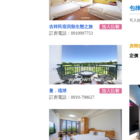
包
可入住2
吉祥民宿貝殼生態之旅
訂房電話：0910997753
房間價
定價
曼．琉球
訂房電話：0919-798627