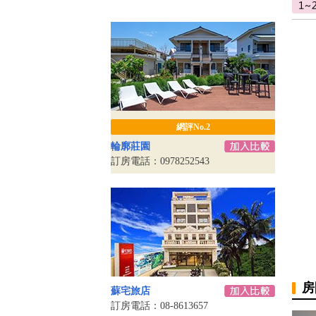
網評No.2
輪廓莊園
訂房電話：0978252543
房
蘇宅旅店
訂房電話：08-8613657