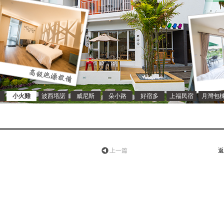
小火雞
波西塔諾
威尼斯
朵小路
好宿多
上福民宿
月灣包
上一篇
返