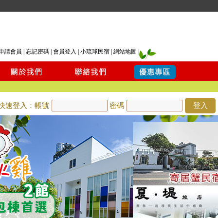
申請會員
|
忘記密碼
|
會員登入
|
小琉球民宿
|
網站地圖
|
快速登入：帳號
密碼
登入