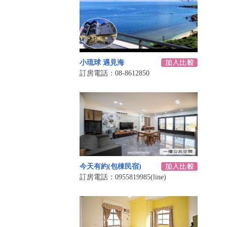
小琉球 遇見海
訂房電話：08-8612850
今天有約(包棟民宿)
訂房電話：0955819985(line)