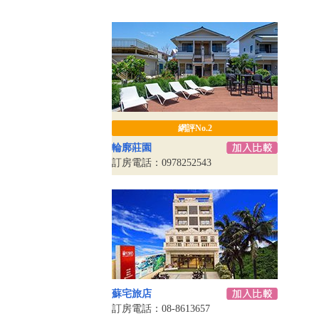
網評No.2
輪廓莊園
訂房電話：0978252543
蘇宅旅店
訂房電話：08-8613657