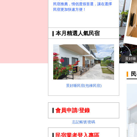
民宿推薦，情侶度假首選，讓在選擇
民宿更加快速方便！
本月精選人氣民宿
景好睡
民
景好睡民宿(包棟民宿)
會員申請/登錄
忘記帳號/密碼
民宿業者登入專區