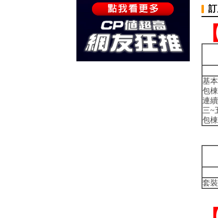
訂
基本
包棟
連續
三~
包棟
套裝