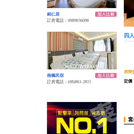
銘仁居
訂房電話：0989036098
四
房間價
南楓民宿
定價
訂房電話：(08)861-2815
套