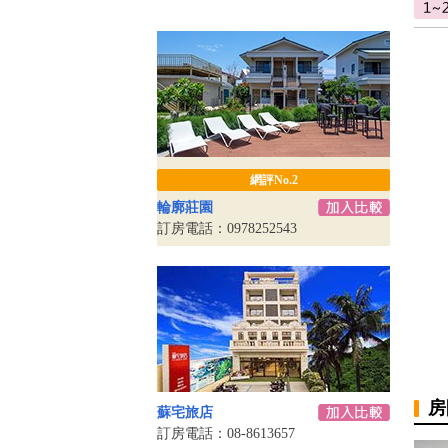
網評No.2
輪廓莊園
訂房電話：0978252543
房
蘇宅旅店
訂房電話：08-8613657