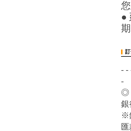
您
●
期
訂
- - 
-
◎
銀
※
匯