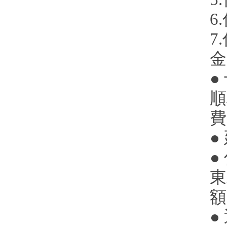
6
7
金
●
順
費
●
●
東
額
●