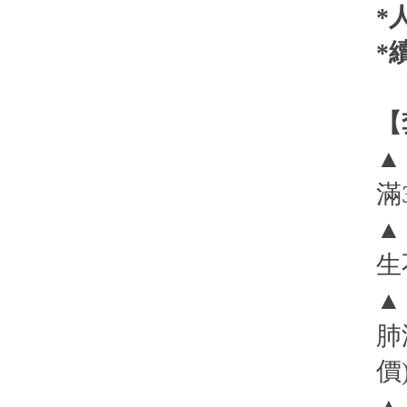
*
*
【
▲
滿
▲
生
▲
肺
價
▲