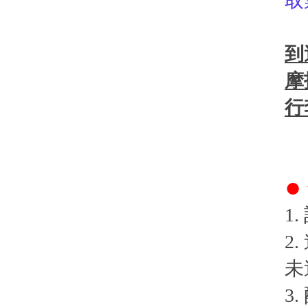
取
到
摩
行
●
1
2
未
3