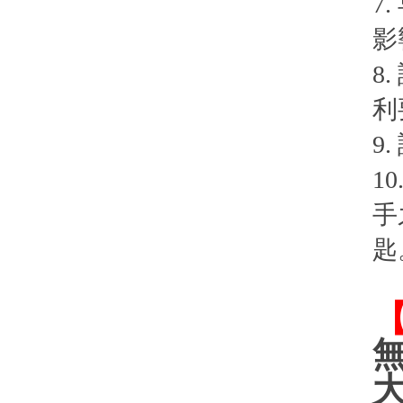
7
影
8
利
9
1
手
匙