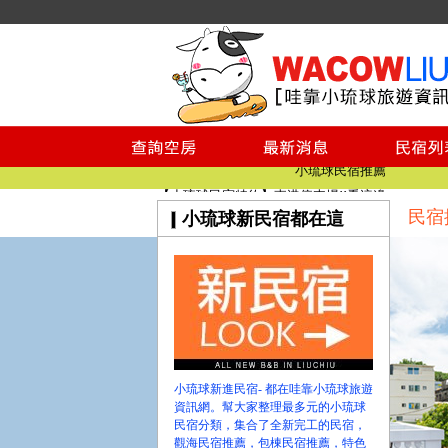
小琉球民宿空房
小琉球民宿
小琉球民宿推薦
【小琉球民宿特約】東港停車場!!看這邊
民宿
小琉球新民宿都在這
小琉球民宿 最完整的旅遊資訊都在這
【哇靠小琉球】新版官網熱情開站
【哇靠小琉球粉絲團】即時動態!!
小琉球民宿空房
小琉球民宿
小琉球民宿推薦
【小琉球民宿特約】東港停車場!!看這邊
小琉球新進民宿- 都在哇靠小琉球旅遊
小琉球民宿 最完整的旅遊資訊都在這
資訊網。幫大家整理最多元的小琉球
民宿分類，集合了全新完工的民宿，
【哇靠小琉球】新版官網熱情開站
觀海民宿推薦，包棟民宿推薦，特色