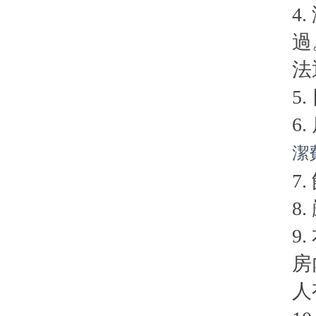
4
過
法
5
6
潔費
7
8
9
房
人