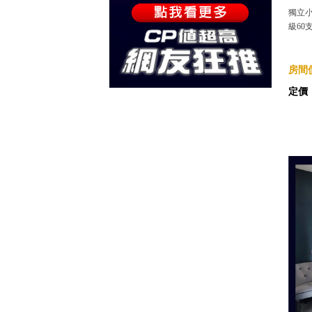
獨立小
級60
房間價
定價