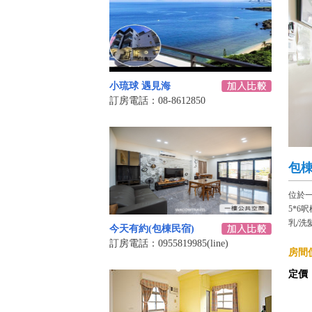
小琉球 遇見海
訂房電話：08-8612850
包棟
位於一
5*6
乳/洗
今天有約(包棟民宿)
訂房電話：0955819985(line)
房間價
定價