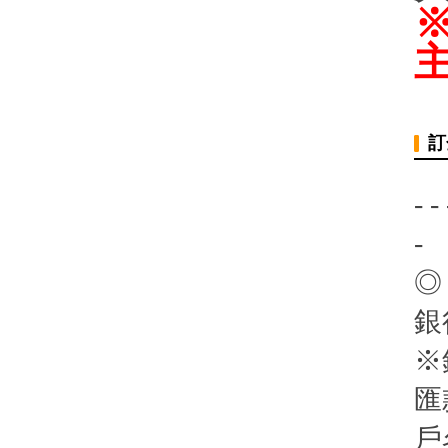
訂
- - 
-
◎
銀
※
匯
戶