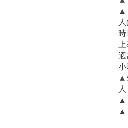
▲
人
時
上
適
小
▲
人
▲
▲