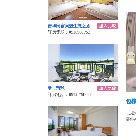
吉祥民宿貝殼生態之旅
訂房電話：0910997753
曼．琉球
訂房電話：0919-798627
包棟
"走道
電視/