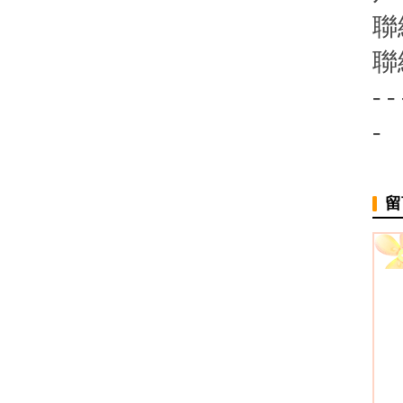
聯
聯
- - 
-
留