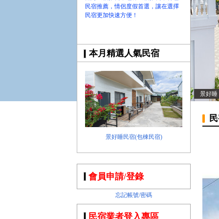
【哇靠小琉球粉絲團】即時動態!!
民宿推薦，情侶度假首選，讓在選擇
民宿更加快速方便！
本月精選人氣民宿
景好睡
民
景好睡民宿(包棟民宿)
會員申請/登錄
忘記帳號/密碼
民宿業者登入專區