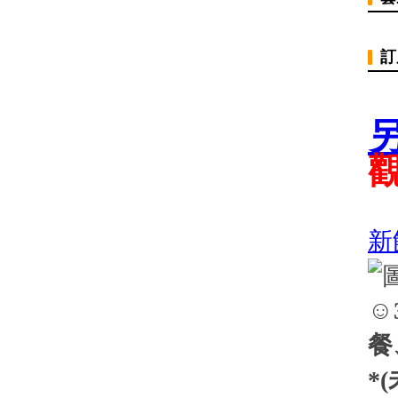
訂
新
☺
餐
*