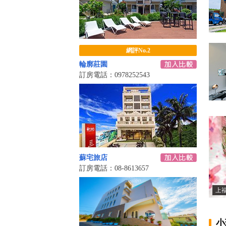
網評No.2
輪廓莊園
訂房電話：0978252543
蘇宅旅店
訂房電話：08-8613657
上
小