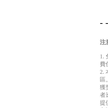
- 
注
1
費
2
區
獲
者
提