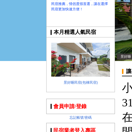
民宿推薦，情侶度假首選，讓在選擇
民宿更加快速方便！
本月精選人氣民宿
景好睡
讓
景好睡民宿(包棟民宿)
小
3
會員申請/登錄
忘記帳號/密碼
民宿業者登入專區