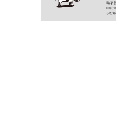
哇靠新
哇靠小琉球民
小琉球民宿 