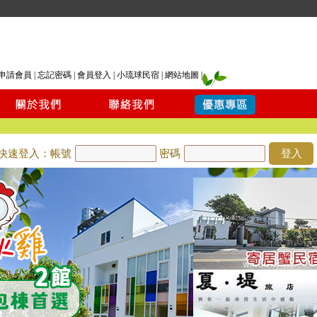
申請會員
|
忘記密碼
|
會員登入
|
小琉球民宿
|
網站地圖
|
快速登入：帳號
密碼
登入