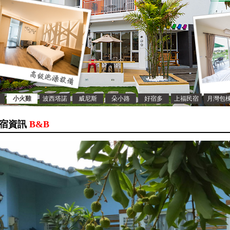
小火雞
波西塔諾
威尼斯
朵小路
好宿多
上福民宿
月灣包
宿資訊
B&B