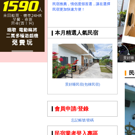
民宿推薦，情侶度假首選，讓在選擇
民宿更加快速方便！
本月精選人氣民宿
景好睡
民
景好睡民宿(包棟民宿)
會員申請/登錄
忘記帳號/密碼
民宿業者登入專區