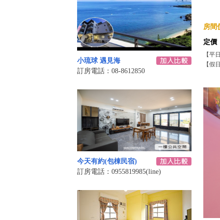
房間價
定價
【平
小琉球 遇見海
【假
訂房電話：08-8612850
今天有約(包棟民宿)
訂房電話：0955819985(line)