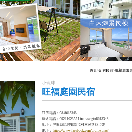
棟
首頁
>
所有民宿
>
旺福庭園
小琉球
旺福庭園民宿
訂房電話：08-8613348
連絡電話：0921102355 Line-wangfu8613348
地址：屏東縣琉球鄉漁福村三民路83-5號
網址：
https://www.facebook.com/profile.php?