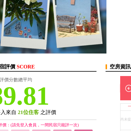
宿評價
SCORE
空房資
評價分數總平均
89.81
評入來自
21位住客
之評價
尚未提
評價：(請先登入會員，一間民宿只能評一次)