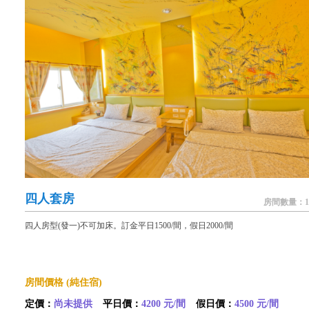
四人套房
房間數量：1
四人房型(發一)不可加床。訂金平日1500/間，假日2000/間
房間價格 (純住宿)
定價：
尚未提供
平日價：
4200 元/間
假日價：
4500 元/間