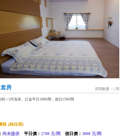
人套房
房間數量：1 間
(旺一)可加床。訂金平日1000/間，假日1500/間
格 (純住宿)
：
尚未提供
平日價：
2700 元/間
假日價：
3000 元/間