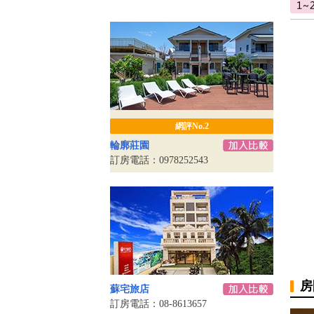
網評No.2
輪廓莊園
訂房電話：0978252543
房
蘇宅旅店
訂房電話：08-8613657