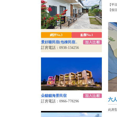
【平
【假
網評No.3
點擊No.1
景好睡民宿(包棟民宿..
訂房電話：0938-134256
朵貓貓海景民宿
六
訂房電話：0966-778296
此房型