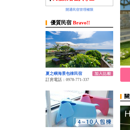
開通民宿管理權限
優質民宿
Bravo!!
夏之嶼海景包棟民宿
訂房電話：0978-771-337
關