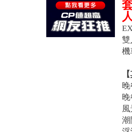
E
雙
機
【
晚
晚
風
潮
浮