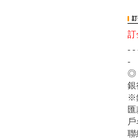
訂
訂
- - 
-
◎
銀
※
匯
戶
聯