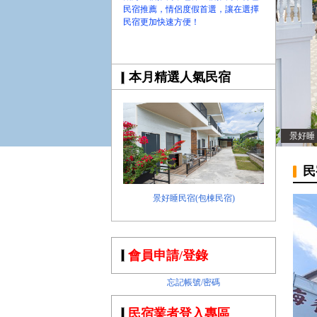
民宿推薦，情侶度假首選，讓在選擇
民宿更加快速方便！
本月精選人氣民宿
景好睡
民
景好睡民宿(包棟民宿)
會員申請/登錄
忘記帳號/密碼
民宿業者登入專區