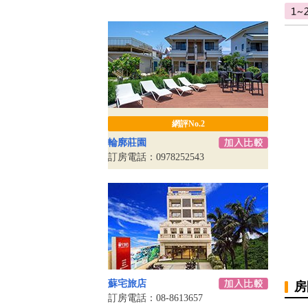
網評No.2
輪廓莊園
訂房電話：0978252543
蘇宅旅店
房
訂房電話：08-8613657