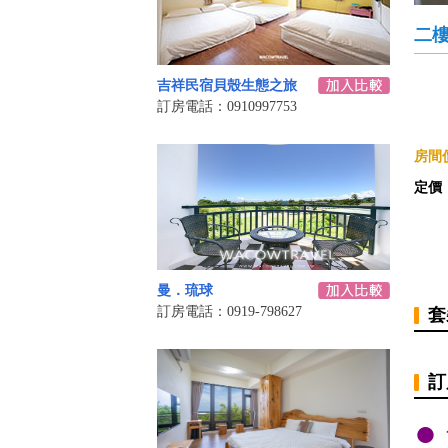
二
吉祥民宿貝殼生態之旅
訂房電話：0910997753
房間價
定價
曼．琉球
訂房電話：0919-798627
套
訂
●