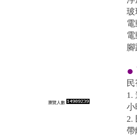
玻
電
電
腳
●
民
1
瀏覽人數
小
2
帶