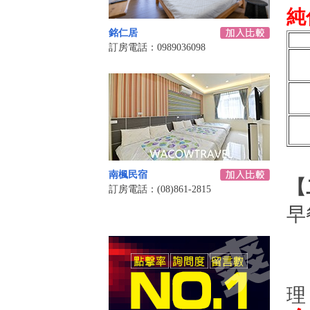
純
銘仁居
訂房電話：0989036098
南楓民宿
【
訂房電話：(08)861-2815
早
3
3
理