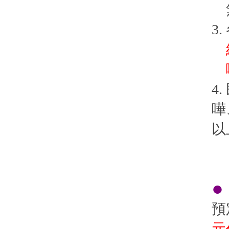
無
3
經
嚼
4
嘩
以
●
預
元