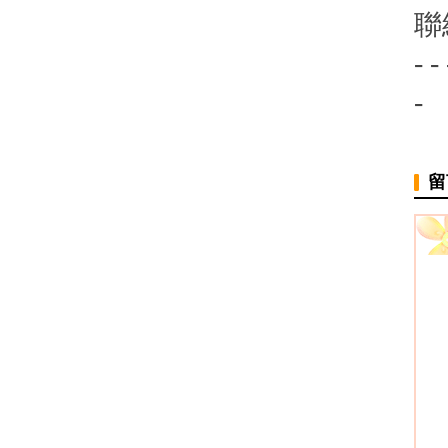
聯
- - 
-
留