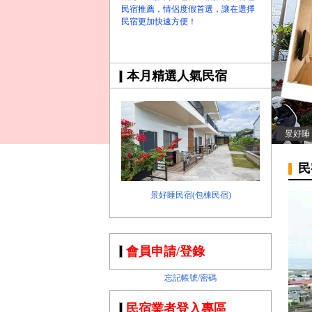
民宿推薦，情侶度假首選，讓在選擇
民宿更加快速方便！
本月精選人氣民宿
景好睡
民
景好睡民宿(包棟民宿)
會員申請/登錄
忘記帳號/密碼
民宿業者登入專區