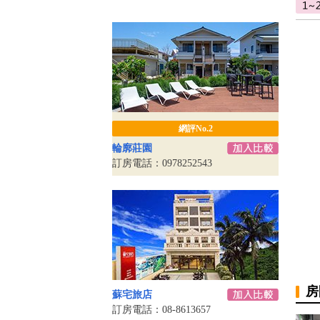
網評No.2
輪廓莊園
訂房電話：0978252543
房
蘇宅旅店
訂房電話：08-8613657