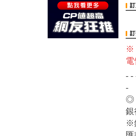
訂
訂
※
電
- - 
-
◎
銀
※
匯