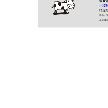
最新
小琉
哇靠新
哇靠小琉球民
小琉球民宿 