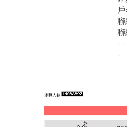
戶
聯
聯
- - 
-
瀏覽人數