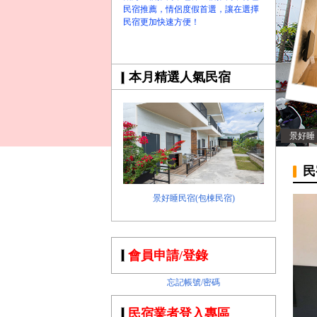
民宿推薦，情侶度假首選，讓在選擇
民宿更加快速方便！
本月精選人氣民宿
景好睡
民
景好睡民宿(包棟民宿)
會員申請/登錄
忘記帳號/密碼
民宿業者登入專區