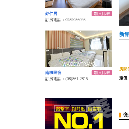
銘仁居
訂房電話：0989036098
新館
房間價
南楓民宿
定價
訂房電話：(08)861-2815
套