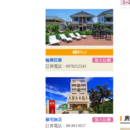
網評No.2
輪廓莊園
訂房電話：0978252543
房
蘇宅旅店
訂房電話：08-8613657