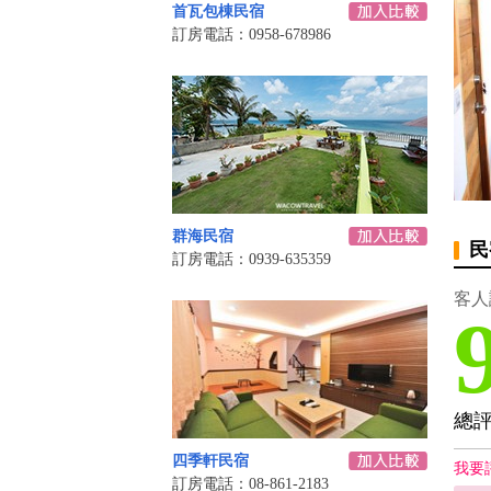
首瓦包棟民宿
訂房電話：0958-678986
群海民宿
民
訂房電話：0939-635359
客人
總
四季軒民宿
我要
訂房電話：08-861-2183