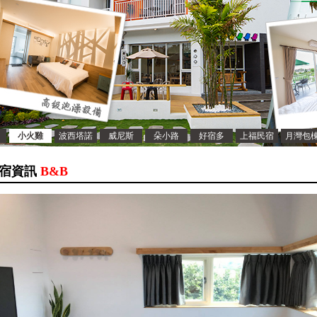
小火雞
波西塔諾
威尼斯
朵小路
好宿多
上福民宿
月灣包
宿資訊
B&B