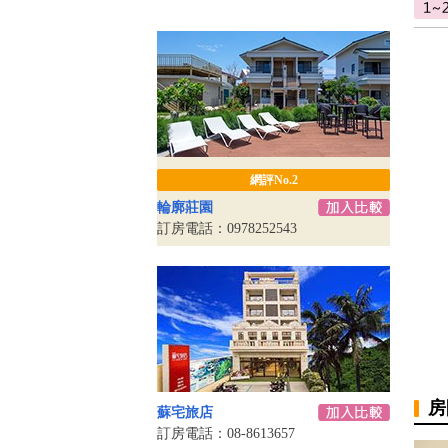
網評No.2
輪廓莊園
訂房電話：0978252543
房
蘇宅旅店
訂房電話：08-8613657