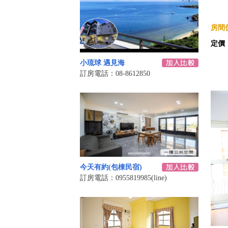
房間價
定價
小琉球 遇見海
訂房電話：08-8612850
今天有約(包棟民宿)
訂房電話：0955819985(line)