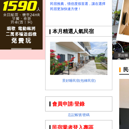
民宿推薦，情侶度假首選，讓在選擇
民宿更加快速方便！
本月精選人氣民宿
景好睡
民
景好睡民宿(包棟民宿)
會員申請/登錄
忘記帳號/密碼
民宿業者登入專區