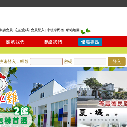
申請會員
|
忘記密碼
|
會員登入
|
小琉球民宿
|
網站地圖
|
快速登入：帳號
密碼
登入