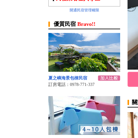
開通民宿管理權限
優質民宿
Bravo!!
夏之嶼海景包棟民宿
訂房電話：0978-771-337
關