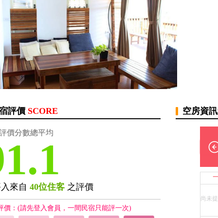
宿評價
SCORE
空房資
評價分數總平均
91.1
評入來自
40位住客
之評價
尚未提
評價：(請先登入會員，一間民宿只能評一次)