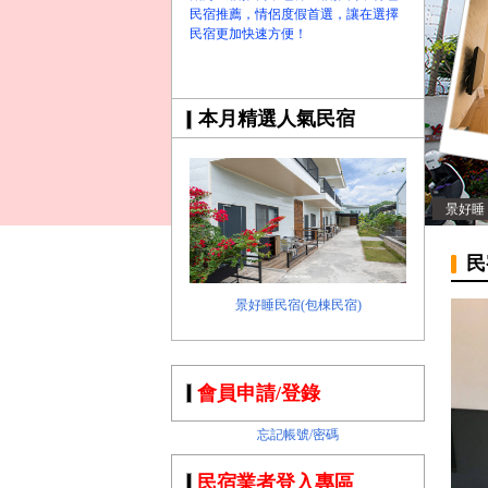
民宿推薦，情侶度假首選，讓在選擇
民宿更加快速方便！
本月精選人氣民宿
景好睡
民
景好睡民宿(包棟民宿)
會員申請/登錄
忘記帳號/密碼
民宿業者登入專區