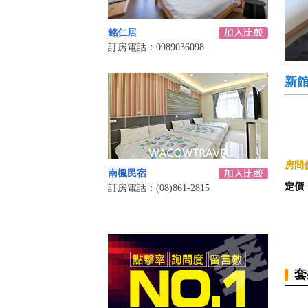
銘仁居
訂房電話：0989036098
新館
房間價
南楓民宿
定價
訂房電話：(08)861-2815
套