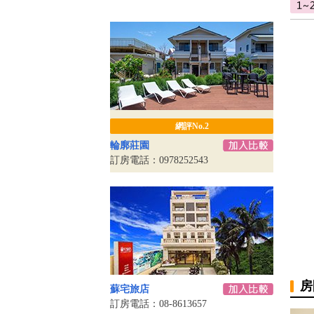
網評No.2
輪廓莊園
訂房電話：0978252543
房
蘇宅旅店
訂房電話：08-8613657