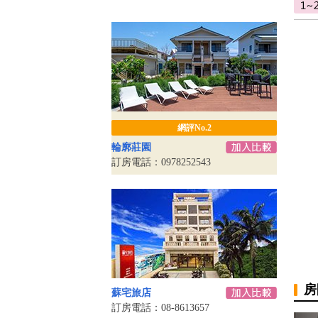
網評No.2
輪廓莊園
訂房電話：0978252543
房
蘇宅旅店
訂房電話：08-8613657