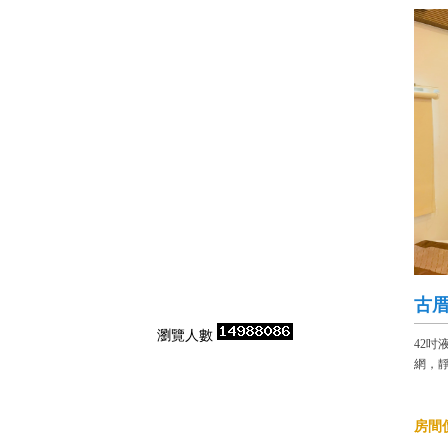
古厝
瀏覽人數
42
網，靜
房間價