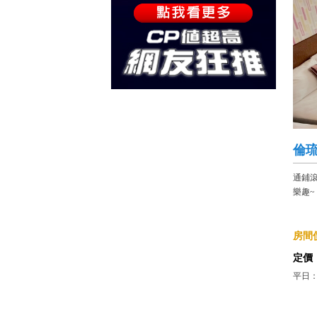
倫
通鋪
樂趣~
房間價
定價
平日：