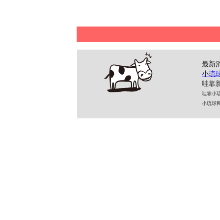
最新
小琉
哇靠新
哇靠小琉球民
小琉球民宿 