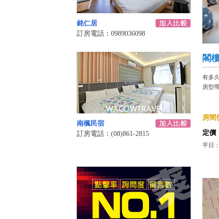
銘仁居
訂房電話：0989036098
閣
有多
房型
房間價
南楓民宿
定價
訂房電話：(08)861-2815
平日：