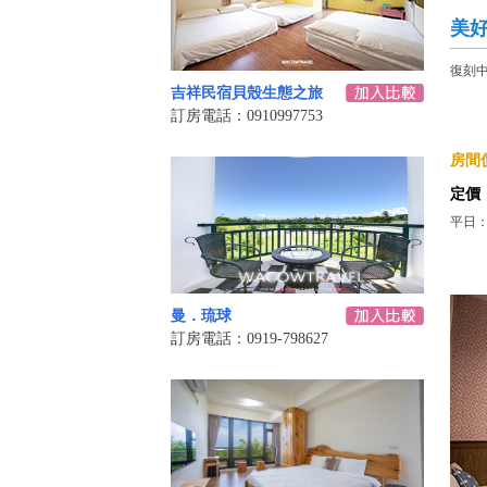
美
復刻
吉祥民宿貝殼生態之旅
訂房電話：0910997753
房間價
定價
平日：
曼．琉球
訂房電話：0919-798627