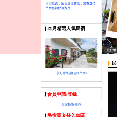
民宿推薦，情侶度假首選，讓在選擇
民宿更加快速方便！
本月精選人氣民宿
景好睡
民
景好睡民宿(包棟民宿)
會員申請/登錄
忘記帳號/密碼
民宿業者登入專區