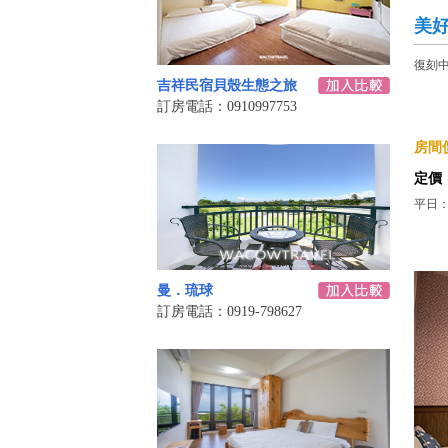
美
復刻
吉祥民宿貝殼生態之旅
訂房電話：0910997753
房間價
定價
平日：
曼．琉球
訂房電話：0919-798627