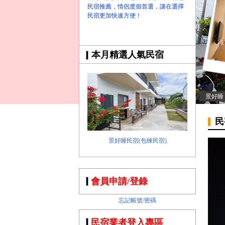
民宿推薦，情侶度假首選，讓在選擇
民宿更加快速方便！
本月精選人氣民宿
景好睡
民
景好睡民宿(包棟民宿)
會員申請/登錄
忘記帳號/密碼
民宿業者登入專區