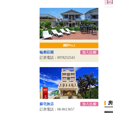
網評No.2
輪廓莊園
訂房電話：0978252543
房
蘇宅旅店
訂房電話：08-8613657