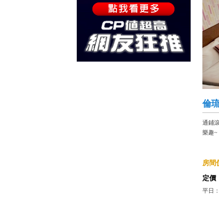
倫
通鋪
樂趣~
房間價
定價
平日：