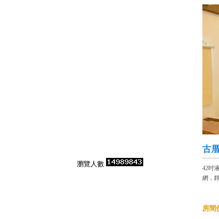
古厝
瀏覽人數
42
網，靜
房間價