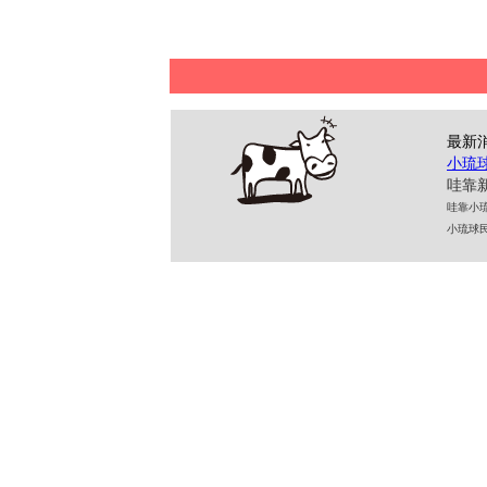
最新
小琉
哇靠新
哇靠小琉球民
小琉球民宿 