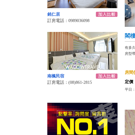
銘仁居
訂房電話：0989036098
閣
有多
房型
房間價
南楓民宿
定價
訂房電話：(08)861-2815
平日：