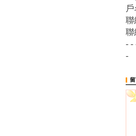
戶
聯
聯
- - 
-
留