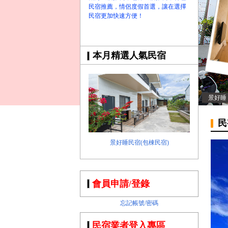
民宿推薦，情侶度假首選，讓在選擇
民宿更加快速方便！
本月精選人氣民宿
景好睡
民
景好睡民宿(包棟民宿)
會員申請/登錄
忘記帳號/密碼
民宿業者登入專區