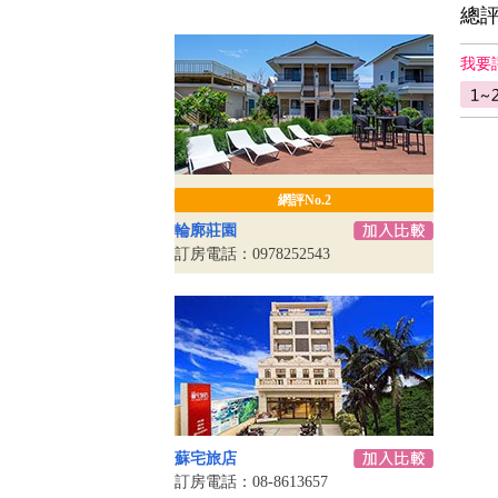
總
我要
網評No.2
輪廓莊園
訂房電話：0978252543
蘇宅旅店
訂房電話：08-8613657