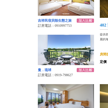
吉祥民宿貝殼生態之旅
40
訂房電話：0910997753
提供
麗的海
房間價
定價
曼．琉球
訂房電話：0919-798627