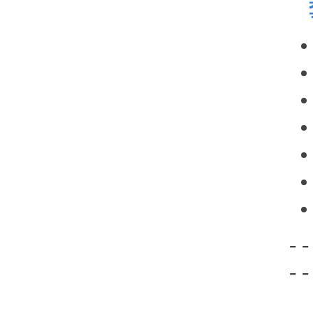
- -
- -