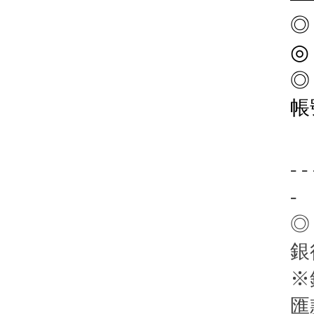
◎
帳
- - 
-
◎
銀
※
匯款