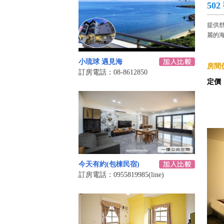
50
提供
麗的海
小琉球 遇見海
房間價
訂房電話：08-8612850
定價
今天有約(包棟民宿)
訂房電話：0955819985(line)