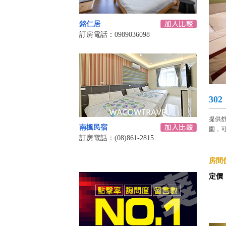
銘仁居
訂房電話：0989036098
30
提供
南楓民宿
圍，可
訂房電話：(08)861-2815
房間價
定價