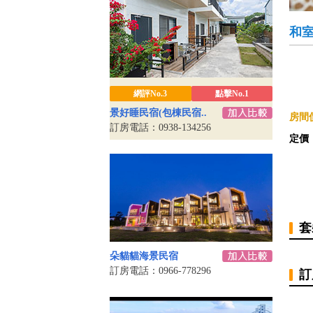
和
網評No.3
點擊No.1
景好睡民宿(包棟民宿..
房間價
訂房電話：0938-134256
定價
套
朵貓貓海景民宿
訂房電話：0966-778296
訂