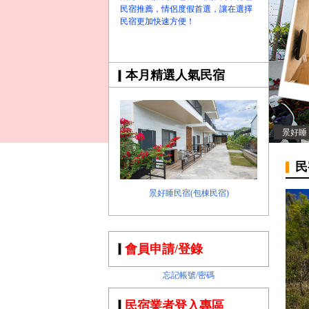
民宿推薦，情侶度假首選，讓在選擇
民宿更加快速方便！
本月精選人氣民宿
景好睡
民
景好睡民宿(包棟民宿)
會員申請/登錄
忘記帳號/密碼
民宿業者登入專區