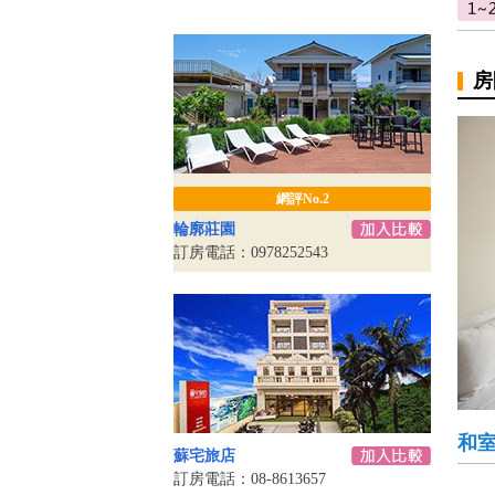
房
網評No.2
輪廓莊園
訂房電話：0978252543
和
蘇宅旅店
訂房電話：08-8613657