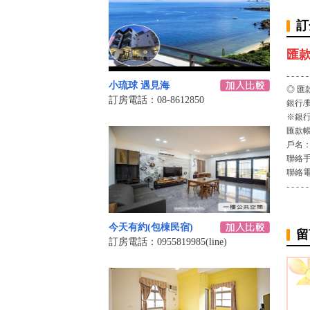
訂
匯
- - - - -
小琉球 遇見海
◎ 匯
訂房電話：08-8612850
銀行/
※銀行
匯款
戶名
聯絡
聯絡
- - - - -
今天有約(包棟民宿)
留
訂房電話：0955819985(line)