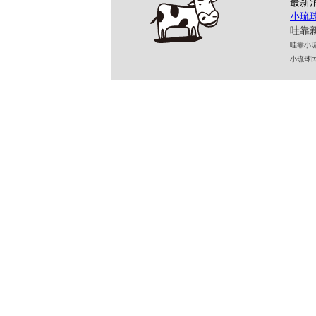
最新
小琉
哇靠新
哇靠小琉球民
小琉球民宿 