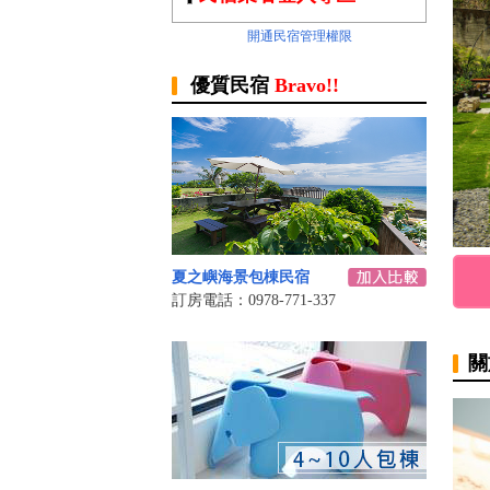
開通民宿管理權限
優質民宿
Bravo!!
夏之嶼海景包棟民宿
訂房電話：0978-771-337
關