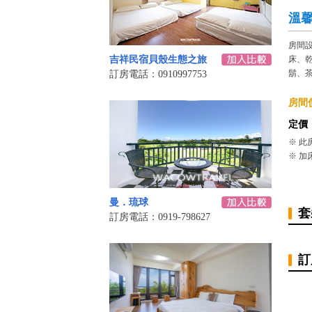
溫
房間
吉祥民宿貝殼生態之旅
床、
鬍、
訂房電話：0910997753
房間價
定價
※ 此
※ 加
曼．琉球
套
訂房電話：0919-798627
訂