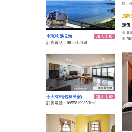
鬍、
房間價
定價
※ 此
小琉球 遇見海
※ 加
訂房電話：08-8612850
今天有約(包棟民宿)
訂房電話：0955819985(line)