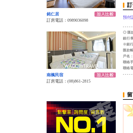
訂
銘仁居
預付
訂房電話：0989036098
- - - - -
◎ 匯
銀行/
※銀行
匯款
戶名
聯絡
聯絡
- - - - -
南楓民宿
訂房電話：(08)861-2815
留