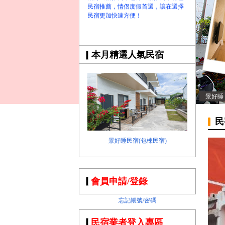
民宿推薦，情侶度假首選，讓在選擇
民宿更加快速方便！
本月精選人氣民宿
景好睡
民
景好睡民宿(包棟民宿)
會員申請/登錄
忘記帳號/密碼
民宿業者登入專區