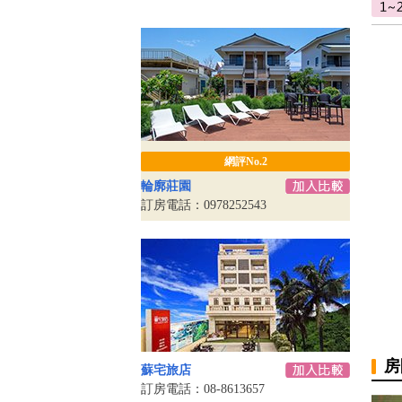
網評No.2
輪廓莊園
訂房電話：0978252543
房
蘇宅旅店
訂房電話：08-8613657