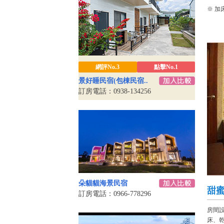
※ 加
網評No.3
點擊No.1
景好睡民宿(包棟民宿..
訂房電話：0938-134256
朵貓貓海景民宿
甜
訂房電話：0966-778296
房間
床、