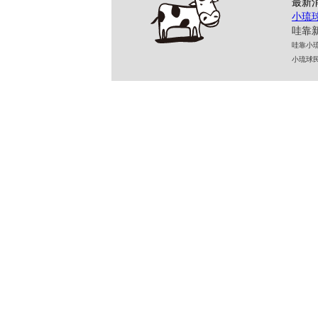
最新
小琉
哇靠新
哇靠小琉球民
小琉球民宿 