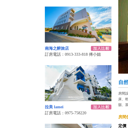
南海之醉旅店
訂房電話：0913-333-818 傅小姐
自
房間
床、
鬍、
拉美 lamei
訂房電話：0975-758220
房間價
定價