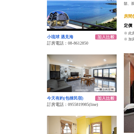
鬍、
房間價
定價
※ 此
小琉球 遇見海
※ 加
訂房電話：08-8612850
今天有約(包棟民宿)
訂房電話：0955819985(line)