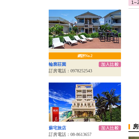
網評No.2
輪廓莊園
訂房電話：0978252543
房
蘇宅旅店
訂房電話：08-8613657