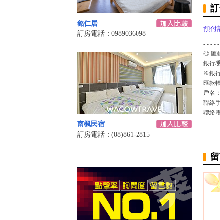
訂
銘仁居
預付
訂房電話：0989036098
- - - - -
◎ 匯
銀行/
※銀行
匯款
戶名
聯絡
聯絡
- - - - -
南楓民宿
訂房電話：(08)861-2815
留