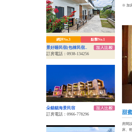
※ 加
網評No.3
點擊No.1
景好睡民宿(包棟民宿..
訂房電話：0938-134256
朵貓貓海景民宿
甜
訂房電話：0966-778296
房間
床、