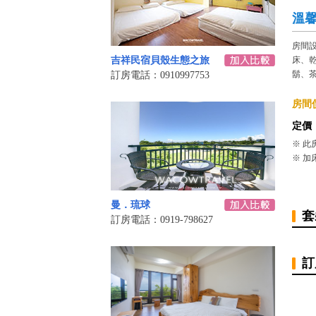
溫
房間
吉祥民宿貝殼生態之旅
床、
鬍、
訂房電話：0910997753
房間價
定價
※ 此
※ 加
曼．琉球
套
訂房電話：0919-798627
訂