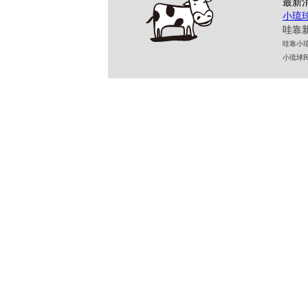
最新
小琉
哇靠新
哇靠小琉球民
小琉球民宿 