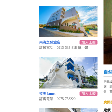
南海之醉旅店
訂房電話：0913-333-818 傅小姐
自
房間
床、
鬍、
拉美 lamei
訂房電話：0975-758220
房間價
定價