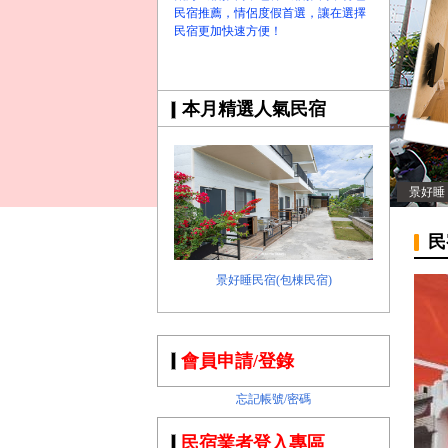
民宿推薦，情侶度假首選，讓在選擇
民宿更加快速方便！
本月精選人氣民宿
景好睡
民
景好睡民宿(包棟民宿)
會員申請/登錄
忘記帳號/密碼
民宿業者登入專區