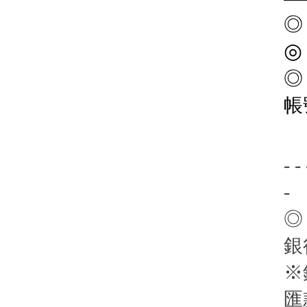
◎
帳
- - 
-
◎
銀
※
匯款