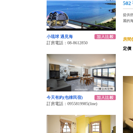
50
提供
麗的海
小琉球 遇見海
房間價
訂房電話：08-8612850
定價
今天有約(包棟民宿)
訂房電話：0955819985(line)