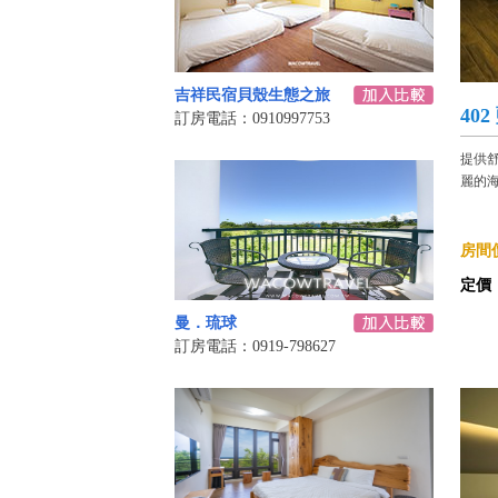
吉祥民宿貝殼生態之旅
40
訂房電話：0910997753
提供
麗的海
房間價
定價
曼．琉球
訂房電話：0919-798627