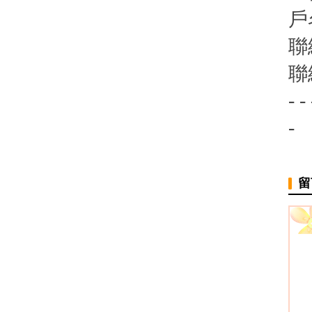
戶
聯
聯
- - 
-
留