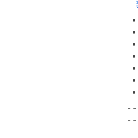
- -
- -