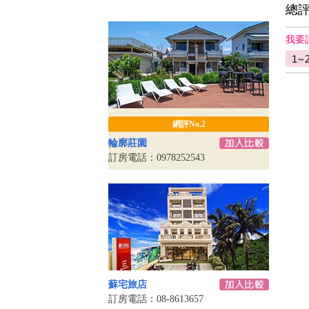
總
我要
網評No.2
輪廓莊園
訂房電話：0978252543
蘇宅旅店
訂房電話：08-8613657