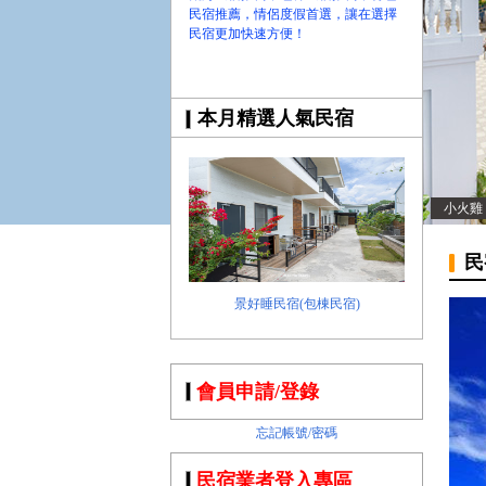
民宿推薦，情侶度假首選，讓在選擇
民宿更加快速方便！
本月精選人氣民宿
小火雞
民
景好睡民宿(包棟民宿)
會員申請/登錄
忘記帳號/密碼
民宿業者登入專區