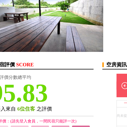
宿評價
SCORE
空房資
評價分數總平均
95.83
評入來自
6位住客
之評價
尚未提
評價：(請先登入會員，一間民宿只能評一次)