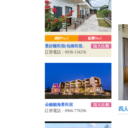
網評No.3
點擊No.1
景好睡民宿(包棟民宿..
訂房電話：0938-134256
朵貓貓海景民宿
四
訂房電話：0966-778296