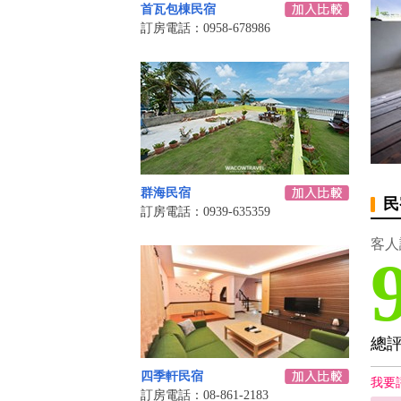
首瓦包棟民宿
訂房電話：0958-678986
群海民宿
民
訂房電話：0939-635359
客人
總
四季軒民宿
我要
訂房電話：08-861-2183