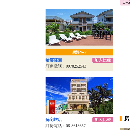
網評No.2
輪廓莊園
訂房電話：0978252543
房
蘇宅旅店
訂房電話：08-8613657