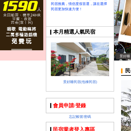
民宿推薦，情侶度假首選，讓在選擇
民宿更加快速方便！
本月精選人氣民宿
景好睡
民
景好睡民宿(包棟民宿)
會員申請/登錄
忘記帳號/密碼
民宿業者登入專區