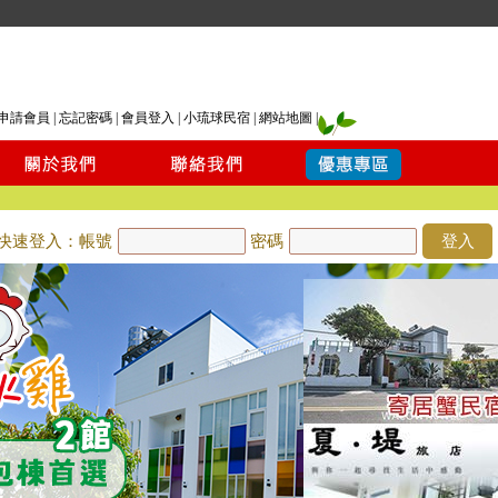
申請會員
|
忘記密碼
|
會員登入
|
小琉球民宿
|
網站地圖
|
快速登入：帳號
密碼
登入