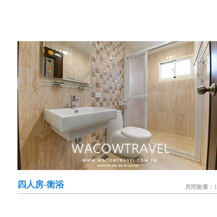
四人房-衛浴
房間數量：1