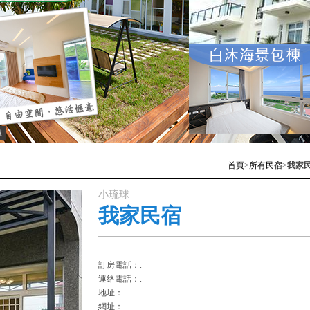
棟
首頁
>
所有民宿
>
我家
小琉球
我家民宿
訂房電話：.
連絡電話：.
地址：.
網址：