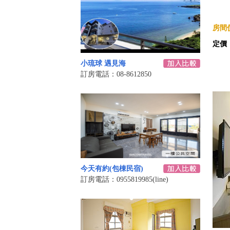
房間價
定價
小琉球 遇見海
訂房電話：08-8612850
今天有約(包棟民宿)
訂房電話：0955819985(line)