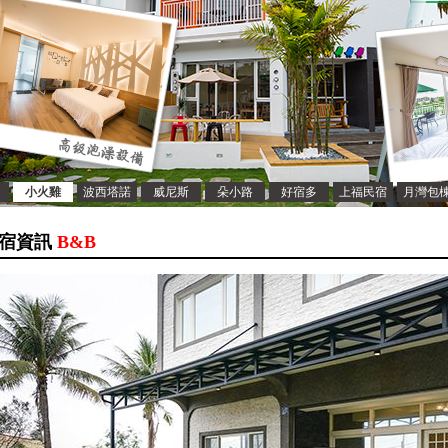
小火雞
波西塔諾
威尼斯
朵小路
好宿多
上福民宿
月灣包
宿資訊
B&B