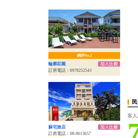
網評No.2
輪廓莊園
訂房電話：0978252543
民
客人
蘇宅旅店
訂房電話：08-8613657