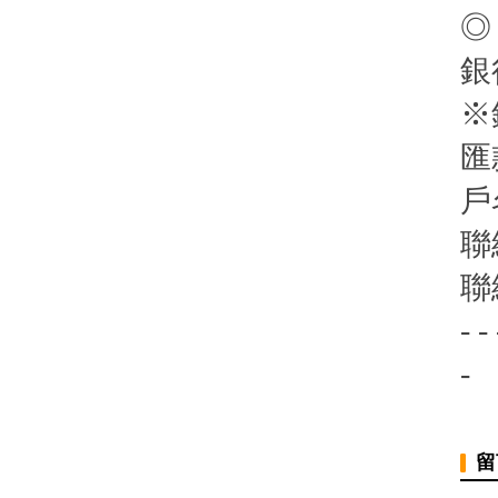
◎
銀
※
匯
戶
聯
聯
- - 
-
留