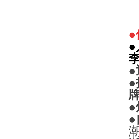
●
●
●