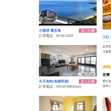
小琉球 遇見海
訂房電話：08-8612850
33
此房
大家
房間價
定價
精打細
今天有約(包棟民宿)
假村x
訂房電話：0955819985(line)