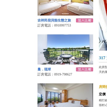
吉祥民宿貝殼生態之旅
訂房電話：0910997753
31
此房
曼．琉球
天的
訂房電話：0919-798627
房間價
定價
精打細
假村x