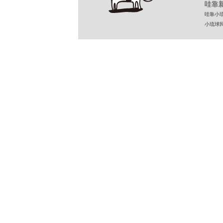
哇靠新
哇靠小琉球民
小琉球民宿 