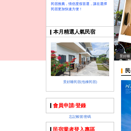
民宿推薦，情侶度假首選，讓在選擇
民宿更加快速方便！
本月精選人氣民宿
景好睡
民
景好睡民宿(包棟民宿)
會員申請/登錄
忘記帳號/密碼
民宿業者登入專區