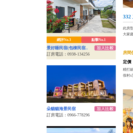
33
此房
大家
網評No.3
點擊No.1
景好睡民宿(包棟民宿..
房間價
訂房電話：0938-134256
定價
精打細
假村x
朵貓貓海景民宿
訂房電話：0966-778296