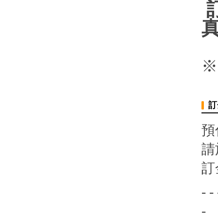
訂
真
※
訂
預
請
訂
- - 
-