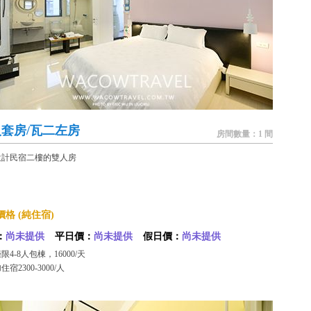
套房/瓦二左房
房間數量：1 間
設計民宿二樓的雙人房
格 (純住宿)
：
尚未提供
平日價：
尚未提供
假日價：
尚未提供
限4-8人包棟，16000/天
宿2300-3000/人