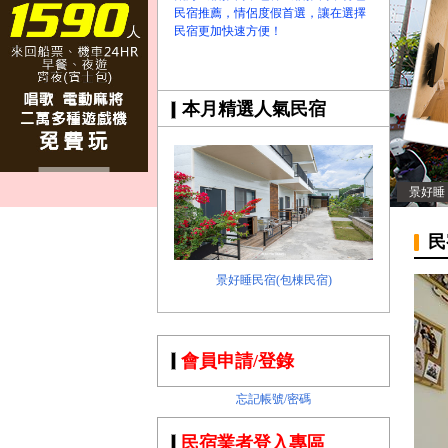
民宿推薦，情侶度假首選，讓在選擇
民宿更加快速方便！
本月精選人氣民宿
景好睡
民
景好睡民宿(包棟民宿)
會員申請/登錄
忘記帳號/密碼
民宿業者登入專區