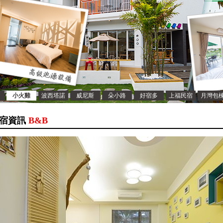
小火雞
波西塔諾
威尼斯
朵小路
好宿多
上福民宿
月灣包
宿資訊
B&B