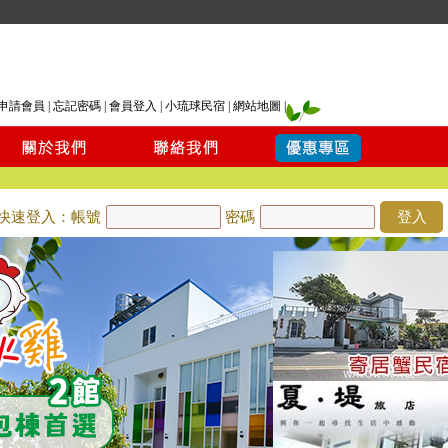
申請會員
|
忘記密碼
|
會員登入
|
小琉球民宿
|
網站地圖
|
快速登入：帳號
密碼
登入