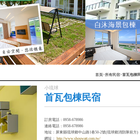
棟
首頁
>
所有民宿
>
首瓦包棟
小琉球
首瓦包棟民宿
訂房電話：0958-678986
連絡電話：0958-678986
地址：屏東縣琉球鄉中山路1巷50-2號(琉球鄉消防隊前方)
網址：
http://www.shouwatt.com.tw/