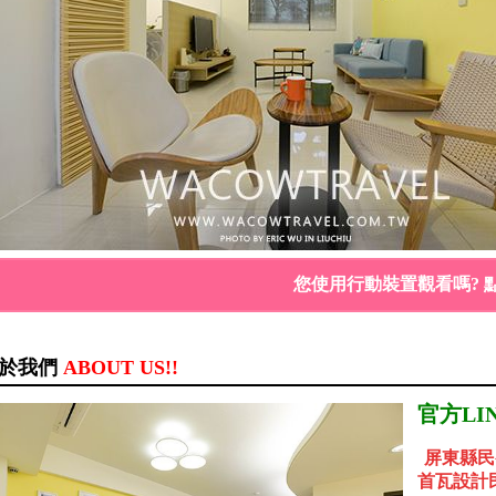
您使用行動裝置觀看嗎? 
於我們
ABOUT US!!
官方LIN
屏東縣民
首瓦設計