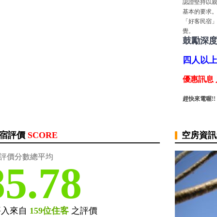
認證堅持以
基本的要求
「好客民宿」
覺。
鼓勵深
四人以
優惠訊息
趕快來電喔!!
宿評價
SCORE
空房資
評價分數總平均
85.78
評入來自
159位住客
之評價