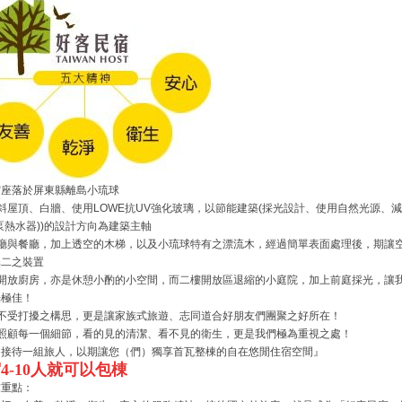
宿座落於屏東縣離島小琉球
為斜屋頂、白牆、使用LOWE抗UV強化玻璃，以節能建築(採光設計、使用自然光源、
泵熱水器))的設計方向為建築主軸
客廳與餐廳，加上透空的木梯，以及小琉球特有之漂流木，經過簡單表面處理後，期讓
無二之裝置
的開放廚房，亦是休憩小酌的小空間，而二樓開放區退縮的小庭院，加上前庭採光，讓
光極佳！
房不受打擾之構思，更是讓家族式旅遊、志同道合好朋友們團聚之好所在！
地照顧每一個細節，看的見的清潔、看不見的衛生，更是我們極為重視之處！
只接待一組旅人，以期讓您（們）獨享首瓦整棟的自在悠閒住宿空間』
4-10人就可以包棟
求重點：