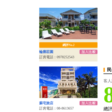
網評No.2
輪廓莊園
訂房電話：0978252543
民
客人
蘇宅旅店
總
訂房電話：08-8613657