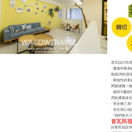
首瓦設計民
· 建築外觀
能源消耗(熱
· 開放性的
間變成獨一
· 隔而不斷
們的通風採
· 而全棟三
· 首瓦用心
『我們每天
首瓦民宿
好客民宿訴