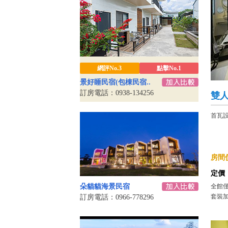
網評No.3
點擊No.1
景好睡民宿(包棟民宿..
訂房電話：0938-134256
雙人
首瓦
房間價
定價
朵貓貓海景民宿
全館僅
套裝加住
訂房電話：0966-778296