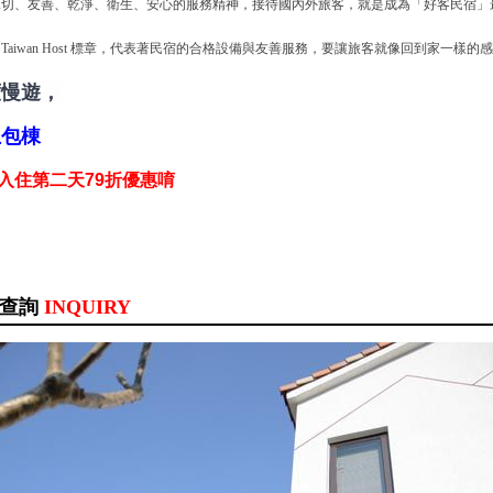
親切、友善、乾淨、衛生、安心的服務精神，接待國內外旅客，就是成為「好客民宿」
。
Taiwan Host 標章，代表著民宿的合格設備與友善服務，要讓旅客就像回到家一樣的感
度慢遊，
上包棟
 入住第二天79折優惠唷
訊查詢
INQUIRY