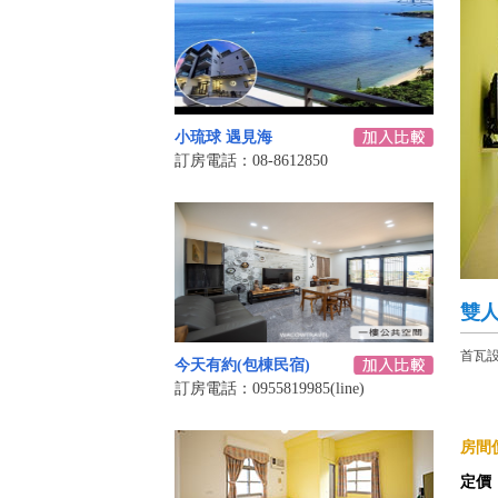
小琉球 遇見海
訂房電話：08-8612850
雙人
首瓦
今天有約(包棟民宿)
訂房電話：0955819985(line)
房間價
定價