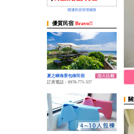
開通民宿管理權限
優質民宿
Bravo!!
夏之嶼海景包棟民宿
訂房電話：0978-771-337
關