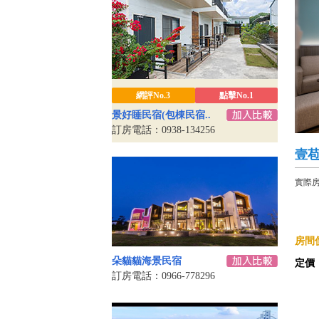
網評No.3
點擊No.1
景好睡民宿(包棟民宿..
訂房電話：0938-134256
壹苞
實際
房間價
朵貓貓海景民宿
定價
訂房電話：0966-778296