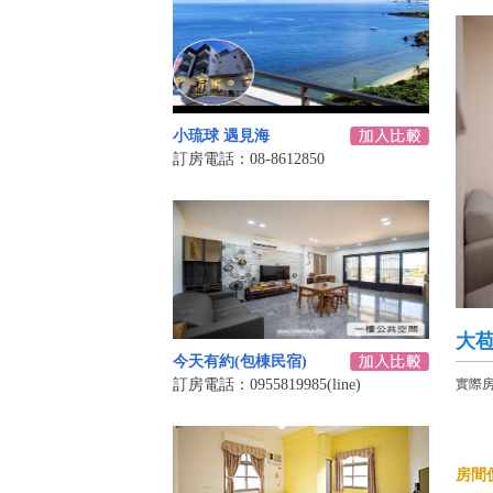
小琉球 遇見海
訂房電話：08-8612850
大
今天有約(包棟民宿)
訂房電話：0955819985(line)
實際
房間價