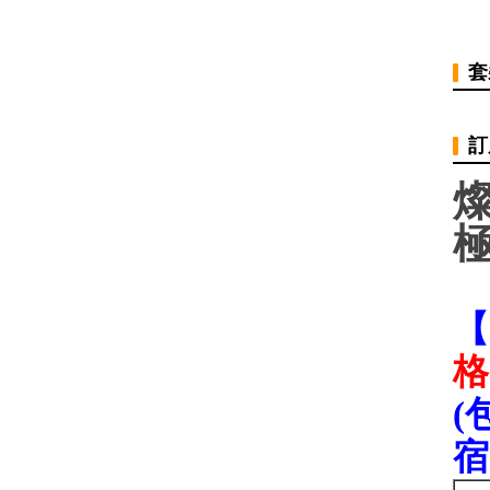
套
訂
【
格
(
宿