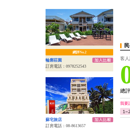
民
網評No.2
客人
輪廓莊園
訂房電話：0978252543
總
我要
蘇宅旅店
訂房電話：08-8613657