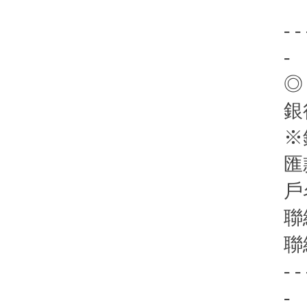
- - 
-
◎
銀
※
匯
戶
聯
聯
- - 
-