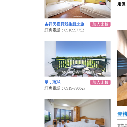
定價
吉祥民宿貝殼生態之旅
訂房電話：0910997753
曼．琉球
訂房電話：0919-798627
壹
實際