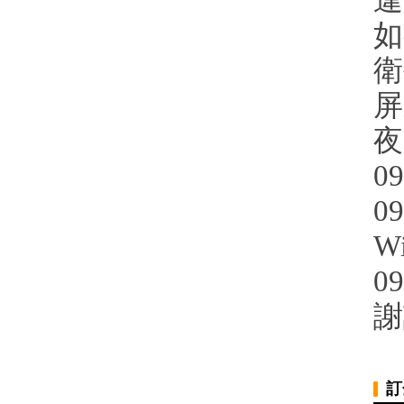
違
如
衛
屏
夜
09
09
W
09
謝
訂