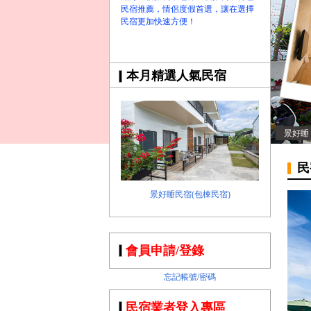
民宿推薦，情侶度假首選，讓在選擇
民宿更加快速方便！
本月精選人氣民宿
景好睡
民
景好睡民宿(包棟民宿)
會員申請/登錄
忘記帳號/密碼
民宿業者登入專區