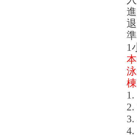
進
退
準
1
本
泳
棟
1
2
3
4