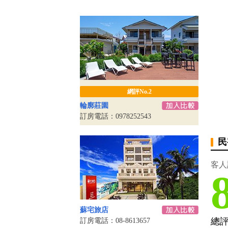
網評No.2
輪廓莊園
訂房電話：0978252543
民
客人
蘇宅旅店
總
訂房電話：08-8613657