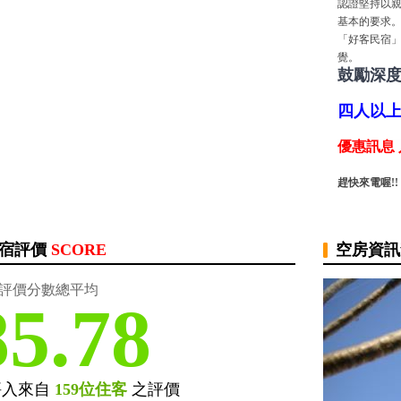
認證堅持以
基本的要求
「好客民宿」
覺。
鼓勵深
四人以
優惠訊息
趕快來電喔!!
宿評價
SCORE
空房資
評價分數總平均
85.78
評入來自
159位住客
之評價