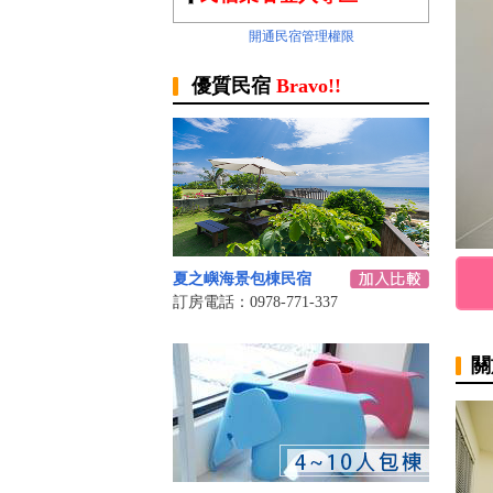
開通民宿管理權限
優質民宿
Bravo!!
夏之嶼海景包棟民宿
訂房電話：0978-771-337
關