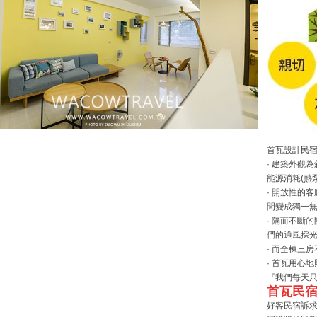
首瓦設計民
· 建築外觀
能源消耗(熱
· 開放性的
間變成獨一
· 隔而不斷
們的通風採
· 而全棟三
· 首瓦用心
『我們每天
首瓦民宿
好客民宿訴