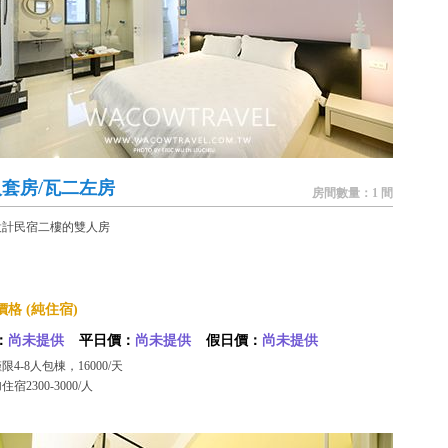
套房/瓦二左房
房間數量：1 間
設計民宿二樓的雙人房
格 (純住宿)
：
尚未提供
平日價：
尚未提供
假日價：
尚未提供
限4-8人包棟，16000/天
宿2300-3000/人