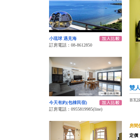
小琉球 遇見海
訂房電話：08-8612850
雙人
首瓦
今天有約(包棟民宿)
訂房電話：0955819985(line)
房間價
定價