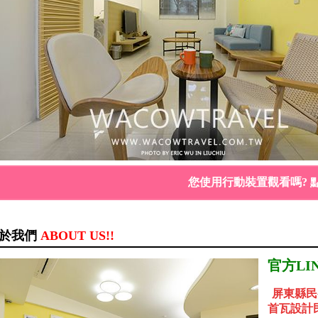
您使用行動裝置觀看嗎? 
於我們
ABOUT US!!
官方LIN
屏東縣民
首瓦設計