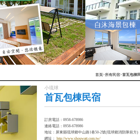
棟
首頁
>
所有民宿
>
首瓦包棟
小琉球
首瓦包棟民宿
訂房電話：0958-678986
連絡電話：0958-678986
地址：屏東縣琉球鄉中山路1巷50-2號(琉球鄉消防隊前方)
網址：
http://www.shouwatt.com.tw/