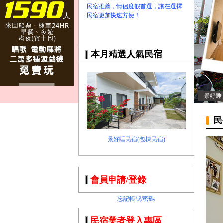
民宿推薦，情侶度假首選，讓在選擇
民宿更加快速方便！
本月精選人氣民宿
景好睡
民
景好睡民宿(包棟民宿)
會員申請/登錄
忘記帳號/密碼
民宿業者登入專區