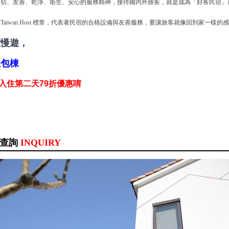
親切、友善、乾淨、衛生、安心的服務精神，接待國內外旅客，就是成為「好客民宿」
。
Taiwan Host 標章，代表著民宿的合格設備與友善服務，要讓旅客就像回到家一樣的感
度慢遊，
上包棟
 入住第二天79折優惠唷
訊查詢
INQUIRY