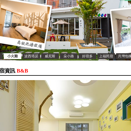
小火雞
波西塔諾
威尼斯
朵小路
好宿多
上福民宿
月灣包
宿資訊
B&B