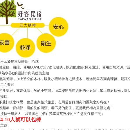
宿座落於屏東縣離島小琉球
為斜屋頂、白牆、使用LOWE抗UV強化玻璃，以節能建築(採光設計、使用自然光源、
泵熱水器))的設計方向為建築主軸
客廳與餐廳，加上透空的木梯，以及小琉球特有之漂流木，經過簡單表面處理後，期讓
無二之裝置
的開放廚房，亦是休憩小酌的小空間，而二樓開放區退縮的小庭院，加上前庭採光，讓
光極佳！
房不受打擾之構思，更是讓家族式旅遊、志同道合好朋友們團聚之好所在！
地照顧每一個細節，看的見的清潔、看不見的衛生，更是我們極為重視之處！
只接待一組旅人，以期讓您（們）獨享首瓦整棟的自在悠閒住宿空間』
4-10人就可以包棟
求重點：