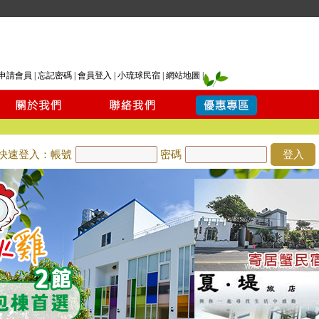
申請會員
|
忘記密碼
|
會員登入
|
小琉球民宿
|
網站地圖
|
快速登入：帳號
密碼
登入