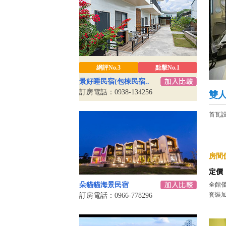
網評No.3
點擊No.1
景好睡民宿(包棟民宿..
訂房電話：0938-134256
雙人
首瓦
房間價
定價
朵貓貓海景民宿
全館僅
套裝加住
訂房電話：0966-778296