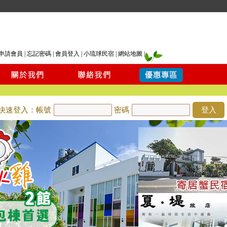
申請會員
|
忘記密碼
|
會員登入
|
小琉球民宿
|
網站地圖
|
快速登入：帳號
密碼
登入