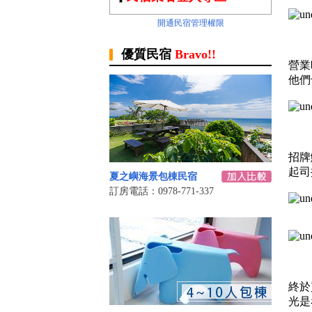
開通民宿管理權限
優質民宿
Bravo!!
營業
他們
招牌
起司
夏之嶼海景包棟民宿
訂房電話：0978-771-337
終於
光是