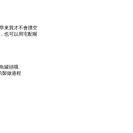
早來買才不會撲空
，也可以用宅配喔
魚罐頭哦
的製做過程