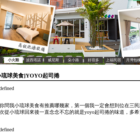
小火雞
波西塔諾
威尼斯
朵小路
好宿多
上福民宿
月灣包
小琉球美食]YOYO起司捲
你問我小琉球美食有推薦哪幾家，第一個我一定會想到位在三民
次從小琉球回來後一直念念不忘的就是yoyo起司捲的味道，多