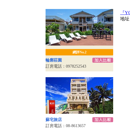
『Y
地址
網評No.2
輪廓莊園
訂房電話：0978252543
蘇宅旅店
訂房電話：08-8613657