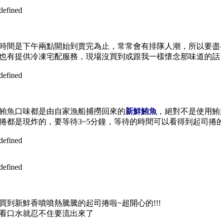
時間是下午兩點開始到賣完為止，常常會有排隊人潮，所以要盡
也有提供冷凍宅配服務，現場沒買到或跟我一樣懷念那味道的話
鮪魚口味都是由自家漁船捕撈回來的
新鮮鮪魚
，絕對不是使用鮪
捲都是現炸的，要等待3~5分鐘，等待的時間可以看得到起司捲
買到新鮮香噴噴熱騰騰的起司捲啦~超開心的!!!
看口水就忍不住要流出來了