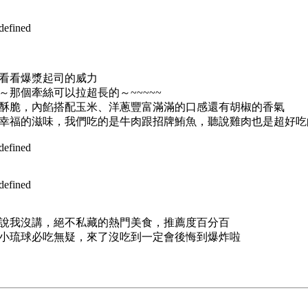
看看爆漿起司的威力
～那個牽絲可以拉超長的～~~~~~
酥脆，內餡搭配玉米、洋蔥豐富滿滿的口感還有胡椒的香氣
幸福的滋味，我們吃的是牛肉跟招牌鮪魚，聽說雞肉也是超好吃
說我沒講，絕不私藏的熱門美食，推薦度百分百
小琉球必吃無疑，來了沒吃到一定會後悔到爆炸啦