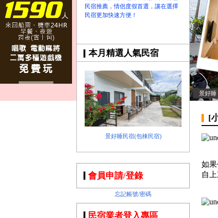
民宿推薦，情侶度假首選，讓在選擇
民宿更加快速方便！
本月精選人氣民宿
景好睡
[
景好睡民宿(包棟民宿)
如果
自上
會員申請/登錄
忘記帳號/密碼
民宿業者登入專區