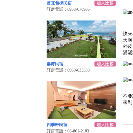
首瓦包棟民宿
訂房電話：0958-678986
快來
天啊
外皮
滿滿
群海民宿
訂房電話：0939-635359
不要
來到
四季軒民宿
訂房電話：08-861-2183