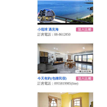
小琉球 遇見海
訂房電話：08-8612850
今天有約(包棟民宿)
訂房電話：0955819985(line)