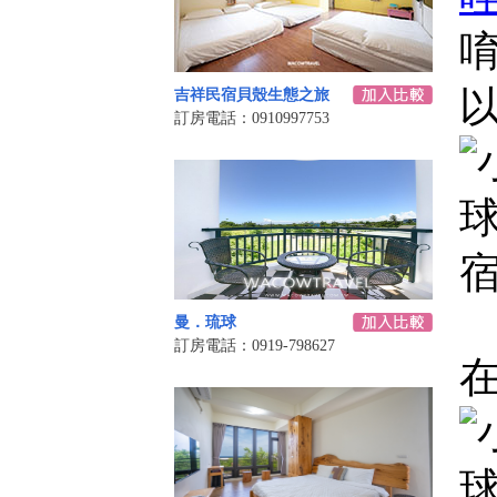
唷
吉祥民宿貝殼生態之旅
訂房電話：0910997753
曼．琉球
訂房電話：0919-798627