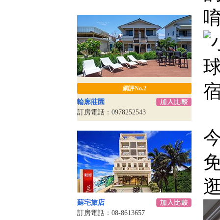
唷
網評No.2
輪廓莊園
訂房電話：0978252543
逛
蘇宅旅店
訂房電話：08-8613657