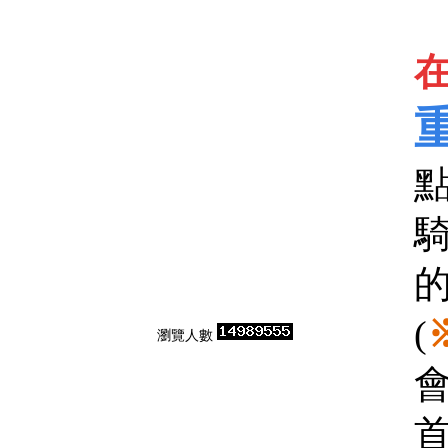
在
點
的
(
瀏覽人數
會