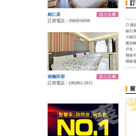
訂
銘仁居
- - - - -
訂房電話：0989036098
◎ 匯
銀行/
※銀行
匯款
戶名
聯絡
聯絡
- - - - -
南楓民宿
訂房電話：(08)861-2815
留