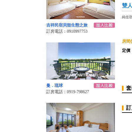
雙人
純住
吉祥民宿貝殼生態之旅
訂房電話：0910997753
房間價
定價
曼．琉球
套
訂房電話：0919-798627
訂