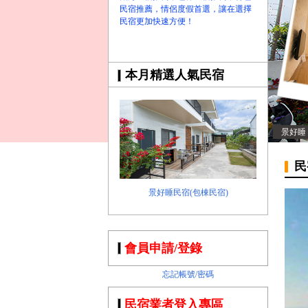
民宿推薦，情侶度假首選，讓在選擇
民宿更加快速方便！
本月精選人氣民宿
景好睡
民
景好睡民宿(包棟民宿)
會員申請/登錄
忘記帳號/密碼
民宿業者登入專區