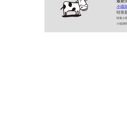
最新
小琉
哇靠新
哇靠小琉球民
小琉球民宿 