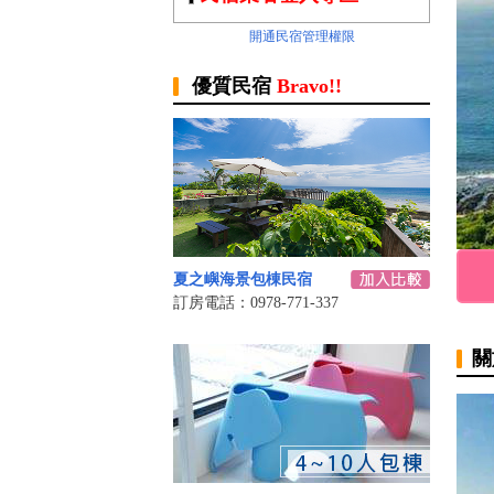
開通民宿管理權限
優質民宿
Bravo!!
夏之嶼海景包棟民宿
訂房電話：0978-771-337
關