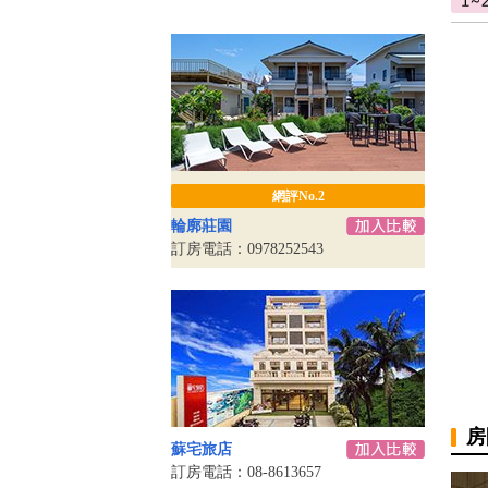
網評No.2
輪廓莊園
訂房電話：0978252543
房
蘇宅旅店
訂房電話：08-8613657