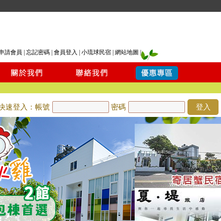
申請會員
|
忘記密碼
|
會員登入
|
小琉球民宿
|
網站地圖
|
快速登入：帳號
密碼
登入