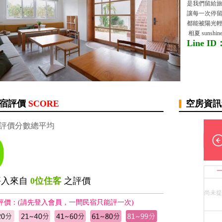
是我們留給
讓每一次停
都能被陽光
相夏 sunsh
Line ID
宿評價
SCORE
空房資
評價分數總平均
0
評入來自
0位住客
之評價
尚未提
評價：(請先登入會員，一間民宿只能評一次)