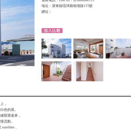
連絡電話：Line ID：@sunshine115
地址：屏東縣琉球鄉相埔路115號
網址：
島上，
座白色的屋。
的縫隙透進來，
慢慢流動。
unshine，