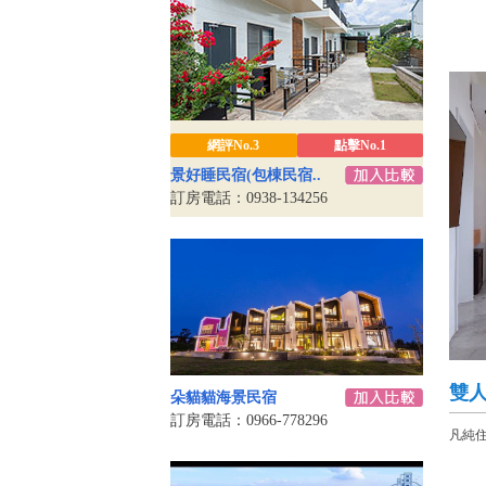
網評No.3
點擊No.1
景好睡民宿(包棟民宿..
訂房電話：0938-134256
雙
朵貓貓海景民宿
訂房電話：0966-778296
凡純住