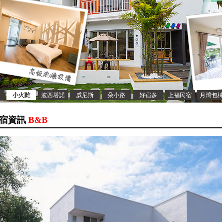
小火雞
波西塔諾
威尼斯
朵小路
好宿多
上福民宿
月灣包
宿資訊
B&B