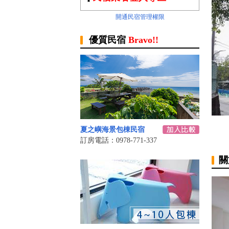
開通民宿管理權限
優質民宿
Bravo!!
夏之嶼海景包棟民宿
訂房電話：0978-771-337
關