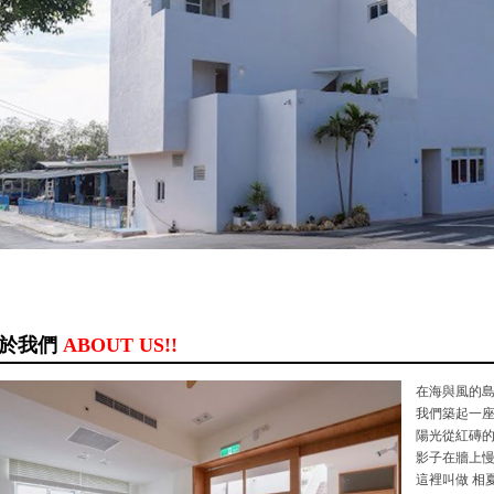
於我們
ABOUT US!!
在海與風的
我們築起一
陽光從紅磚
影子在牆上
這裡叫做 相夏 s