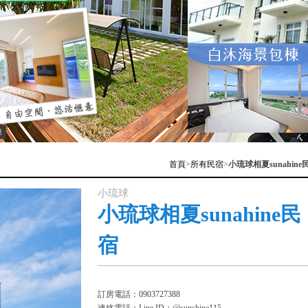
棟
首頁
>
所有民宿
>
小琉球相夏sunahine
小琉球
小琉球相夏sunahine民
宿
訂房電話：0903727388