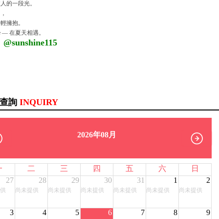
旅人的一段光。
留，
輕輕擁抱。
ine — 在夏天相遇。
：@sunshine115
訊查詢
INQUIRY
2026年08月
一
二
三
四
五
六
日
27
28
29
30
31
1
2
供
尚未提供
尚未提供
尚未提供
尚未提供
尚未提供
尚未提供
3
4
5
6
7
8
9