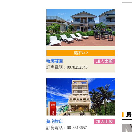
網評No.2
輪廓莊園
訂房電話：0978252543
房
蘇宅旅店
訂房電話：08-8613657