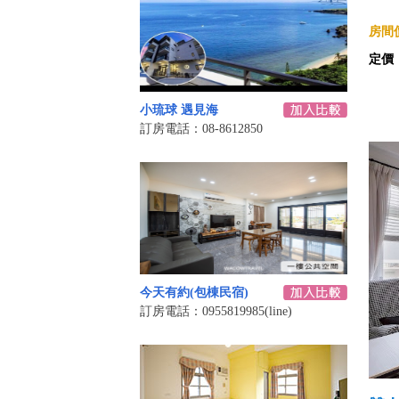
房間價
定價
小琉球 遇見海
訂房電話：08-8612850
今天有約(包棟民宿)
訂房電話：0955819985(line)