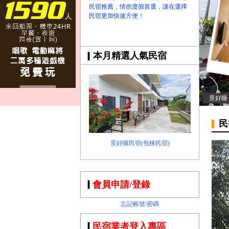
民宿推薦，情侶度假首選，讓在選擇
民宿更加快速方便！
本月精選人氣民宿
景好睡
民
景好睡民宿(包棟民宿)
會員申請/登錄
忘記帳號/密碼
民宿業者登入專區