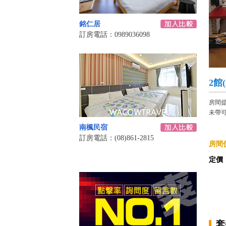
銘仁居
訂房電話：0989036098
2館
房間提
未帶可
南楓民宿
訂房電話：(08)861-2815
房間價
定價
套