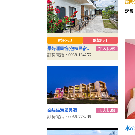
房間價
定價
網評No.3
點擊No.1
景好睡民宿(包棟民宿..
訂房電話：0938-134256
朵貓貓海景民宿
訂房電話：0966-778296
水の