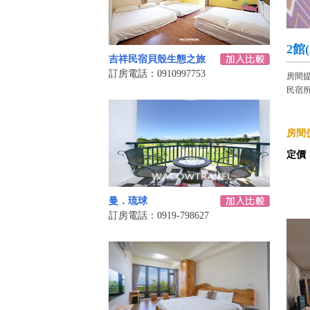
2館
吉祥民宿貝殼生態之旅
訂房電話：0910997753
房間提
民宿所
房間價
定價
曼．琉球
訂房電話：0919-798627