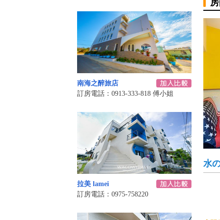
房
南海之醉旅店
訂房電話：0913-333-818 傅小姐
水の
拉美 lamei
訂房電話：0975-758220