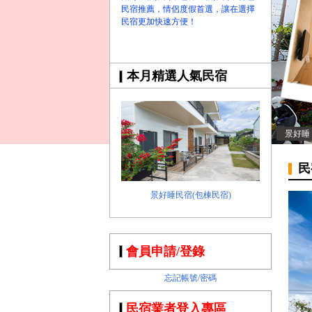
民宿推薦，情侶度假首選，讓在選擇
民宿更加快速方便！
本月精選人氣民宿
景好睡
民
景好睡民宿(包棟民宿)
會員申請/登錄
忘記帳號/密碼
民宿業者登入專區