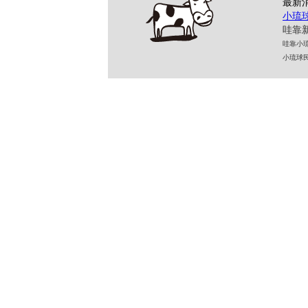
最新
小琉
哇靠新
哇靠小琉球民
小琉球民宿 