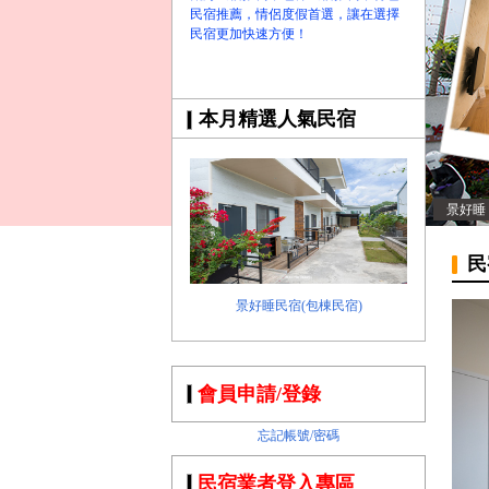
民宿推薦，情侶度假首選，讓在選擇
民宿更加快速方便！
本月精選人氣民宿
景好睡
民
景好睡民宿(包棟民宿)
會員申請/登錄
忘記帳號/密碼
民宿業者登入專區