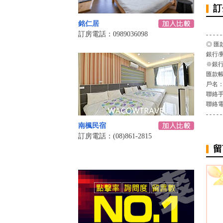
訂
銘仁居
訂房電話：0989036098
- - - - -
◎ 匯
銀行/
※銀行
匯款
戶名
聯絡
聯絡
- - - - -
南楓民宿
訂房電話：(08)861-2815
留