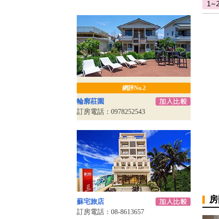
網評No.2
輪廓莊園
訂房電話：0978252543
房
蘇宅旅店
訂房電話：08-8613657