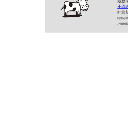
最新
小琉
哇靠新
哇靠小琉球民
小琉球民宿 