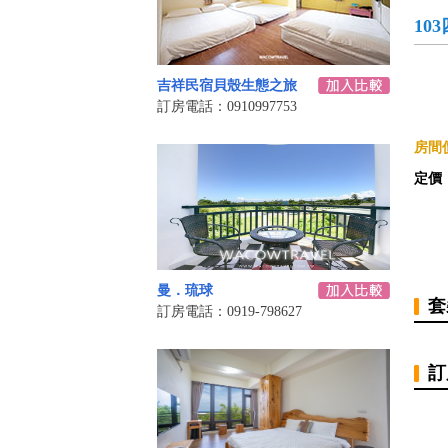
10
吉祥民宿貝殼生態之旅
訂房電話：0910997753
房間價
定價
曼．琉球
套
訂房電話：0919-798627
訂