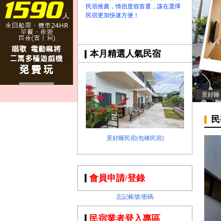
民宿推薦，情侶度假首選，讓在選擇
民宿更加快速方便！
本月精選人氣民宿
景好睡
民
景好睡民宿(包棟民宿)
會員申請/登錄
忘記帳號/密碼
民宿業者登入專區