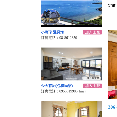
定價
小琉球 遇見海
訂房電話：08-8612850
今天有約(包棟民宿)
訂房電話：0955819985(line)
30