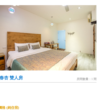
6 春杏 雙人房
房間數量：1 間
格 (純住宿)