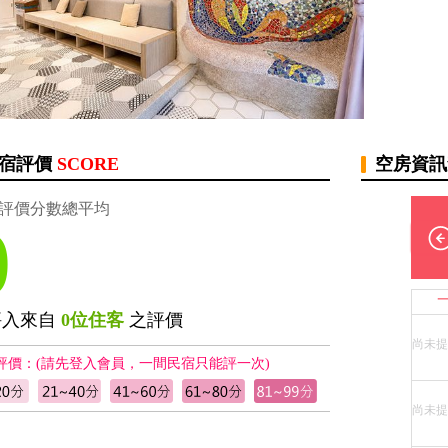
宿評價
SCORE
空房資
評價分數總平均
0
評入來自
0位住客
之評價
尚未提
評價：(請先登入會員，一間民宿只能評一次)
尚未提