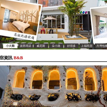
小火雞
波西塔諾
威尼斯
朵小路
好宿多
上福民宿
月灣包
宿資訊
B&B