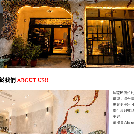
於我們
ABOUT US!!
逗琉民宿位於
房型，適合
未來更推出 
慶生派對或
美好。
選擇逗琉民