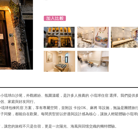
小琉球白沙尾，外觀繽紛、氛圍溫暖，是許多人推薦的 小琉球住宿 選擇。我們提供
情侶、家庭與好友同行。
小琉球包棟民宿 方案，享有專屬空間，並附設 卡拉OK、麻將 等設施，無論是團體旅
親子同樂，都能自在歡聚。每間房型皆以舒適與設計感為核心，讓旅人輕鬆體驗小琉球
宿，讓您的旅程不只是住宿，更是一次陽光、海風與回憶交織的獨特體驗。