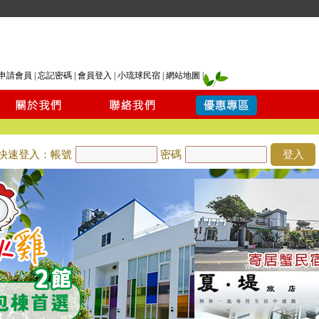
申請會員
|
忘記密碼
|
會員登入
|
小琉球民宿
|
網站地圖
|
快速登入：帳號
密碼
登入