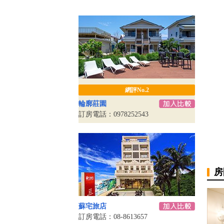
網評No.2
輪廓莊園
訂房電話：0978252543
房
蘇宅旅店
訂房電話：08-8613657