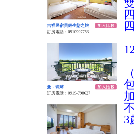
四
吉祥民宿貝殼生態之旅
訂房電話：0910997753
1
（
曼．琉球
加
訂房電話：0919-798627
不