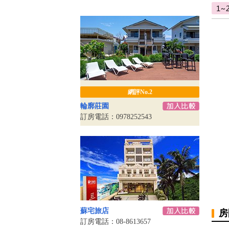
網評No.2
輪廓莊園
訂房電話：0978252543
蘇宅旅店
房
訂房電話：08-8613657