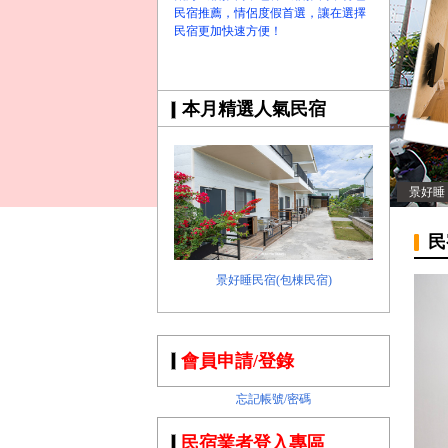
民宿推薦，情侶度假首選，讓在選擇
民宿更加快速方便！
本月精選人氣民宿
景好睡
民
景好睡民宿(包棟民宿)
會員申請/登錄
忘記帳號/密碼
民宿業者登入專區