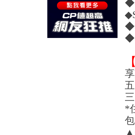
◆
◆
◆
◆
享
五
三
*
包
▲