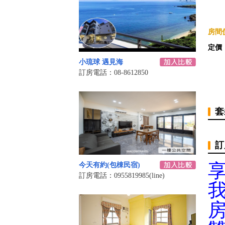
房間價
定價
小琉球 遇見海
訂房電話：08-8612850
套
訂
今天有約(包棟民宿)
訂房電話：0955819985(line)
我