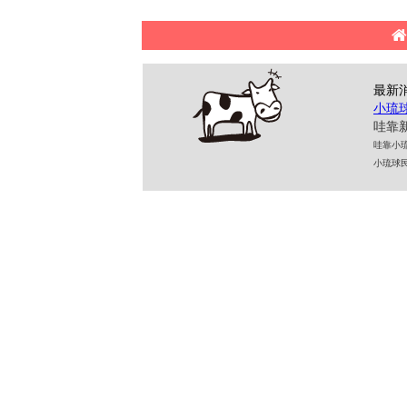
最新
小琉
哇靠新
哇靠小琉球民
小琉球民宿 