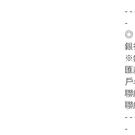
- - 
-
◎
銀
※
匯
戶
聯
聯
- - 
-