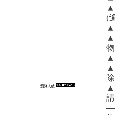
▲
(
▲
▲
物
▲
▲
除
▲
瀏覽人數
請
—