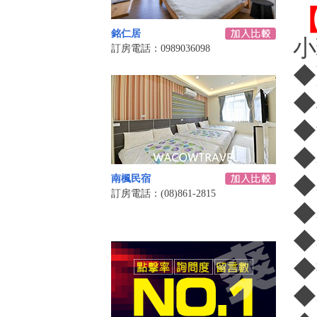
銘仁居
小
訂房電話：0989036098
◆
◆
◆
南楓民宿
◆
訂房電話：(08)861-2815
◆
◆
◆
◆