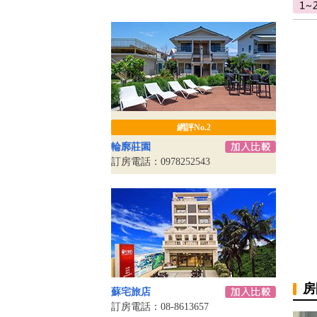
網評No.2
輪廓莊園
訂房電話：0978252543
房
蘇宅旅店
訂房電話：08-8613657