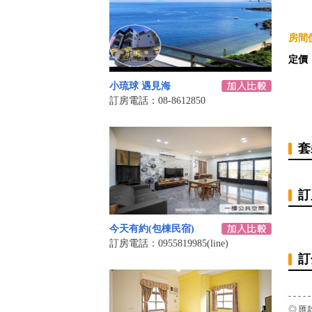
房間價
定價
小琉球 遇見海
訂房電話：08-8612850
套
訂
今天有約(包棟民宿)
訂房電話：0955819985(line)
訂
- - - - -
◎ 匯