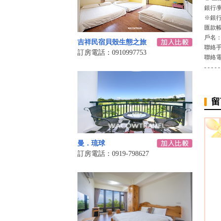
銀行/
※銀行
匯款
戶名
吉祥民宿貝殼生態之旅
聯絡
訂房電話：0910997753
聯絡
- - - - -
留
曼．琉球
訂房電話：0919-798627