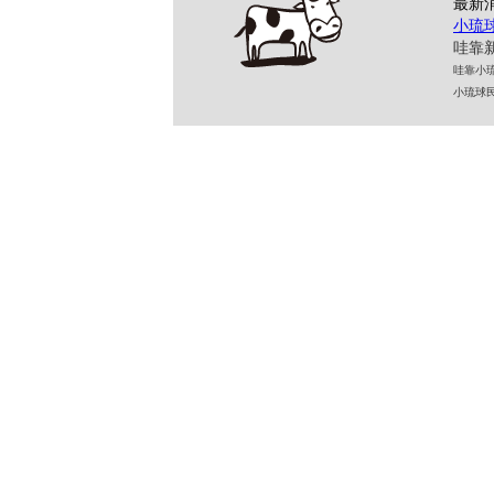
最新
小琉
哇靠新
哇靠小琉球民
小琉球民宿 