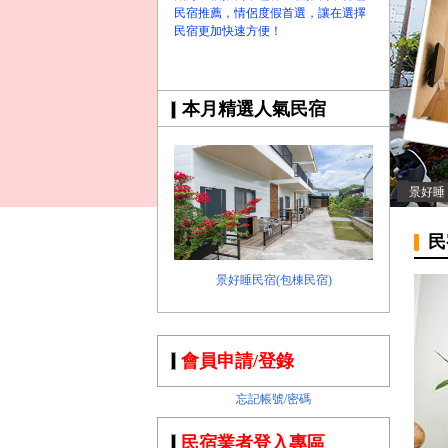
民宿推薦，情侶度假首選，讓在選擇
民宿更加快速方便！
本月精選人氣民宿
景好睡
民
景好睡民宿(包棟民宿)
會員申請/登錄
忘記帳號/密碼
民宿業者登入專區