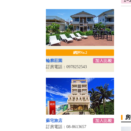
網評No.2
輪廓莊園
訂房電話：0978252543
房
蘇宅旅店
訂房電話：08-8613657