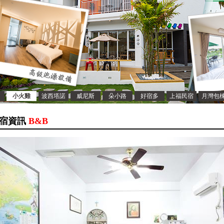
小火雞
波西塔諾
威尼斯
朵小路
好宿多
上福民宿
月灣包
宿資訊
B&B