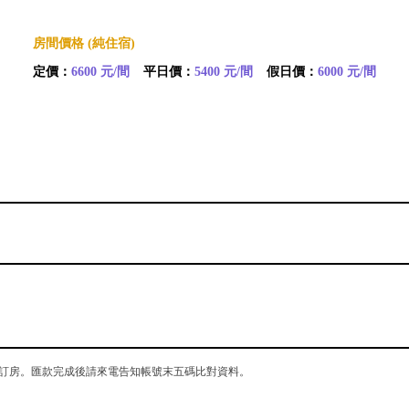
房間價格 (純住宿)
定價：
6600 元/間
平日價：
5400 元/間
假日價：
6000 元/間
訂房。匯款完成後請來電告知帳號末五碼比對資料。