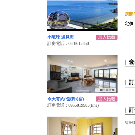
房間價
定價
小琉球 遇見海
訂房電話：08-8612850
套
訂
今天有約(包棟民宿)
訂房電話：0955819985(line)
訂
請於
- - - - -