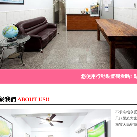
您使用行動裝置觀看嗎? 
於我們
ABOUT US!!
不求高檔享
只想帶給大
海雲天民宿