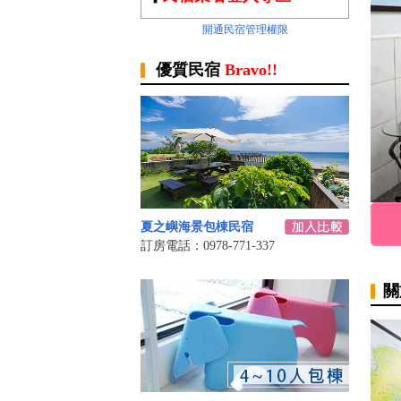
開通民宿管理權限
優質民宿
Bravo!!
夏之嶼海景包棟民宿
訂房電話：0978-771-337
關