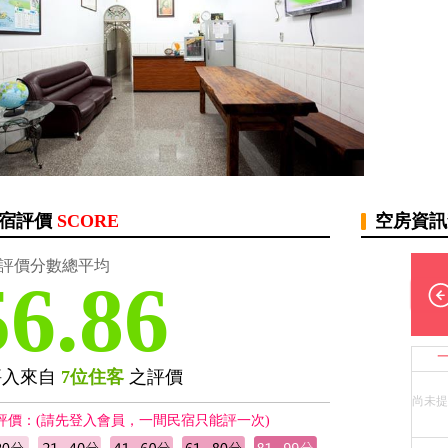
宿評價
SCORE
空房資
評價分數總平均
56.86
評入來自
7位住客
之評價
尚未提
評價：(請先登入會員，一間民宿只能評一次)