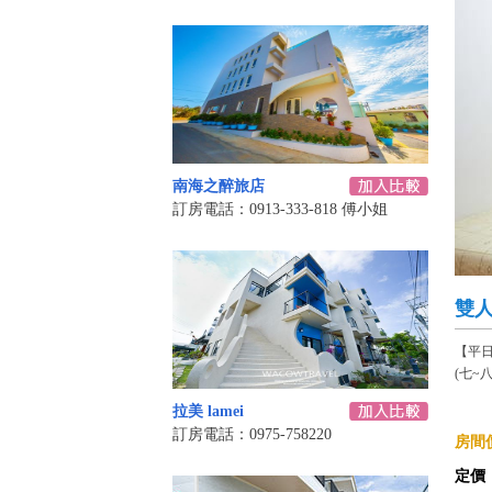
南海之醉旅店
訂房電話：0913-333-818 傅小姐
雙
【平
(七~
拉美 lamei
訂房電話：0975-758220
房間價
定價