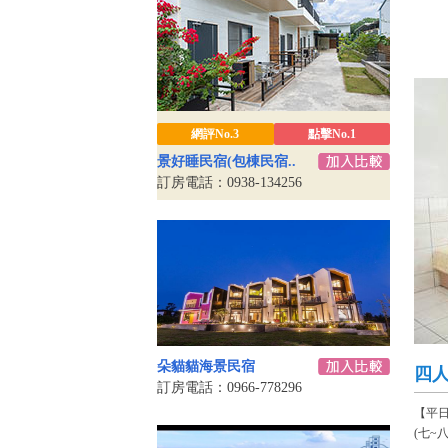
網評No.3
點擊No.1
景好睡民宿(包棟民宿..
訂房電話：0938-134256
朵貓貓海景民宿
四
訂房電話：0966-778296
【平
(七~