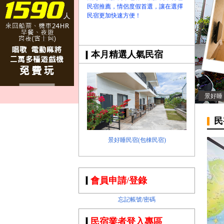
民宿推薦，情侶度假首選，讓在選擇
民宿更加快速方便！
本月精選人氣民宿
景好睡
民
景好睡民宿(包棟民宿)
會員申請/登錄
忘記帳號/密碼
民宿業者登入專區