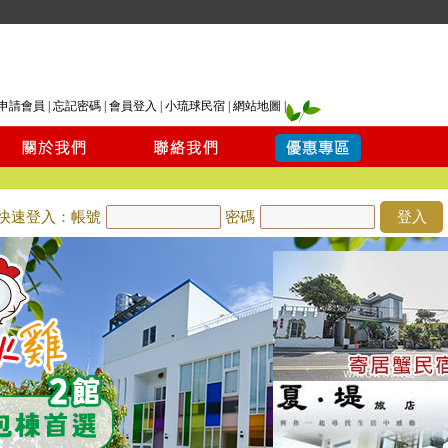
申請會員
|
忘記密碼
|
會員登入
|
小琉球民宿
|
網站地圖
|
快速登入：帳號
密碼
登入