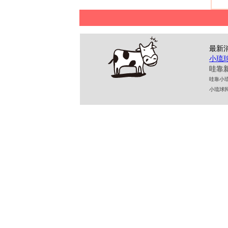
最新
小琉
哇靠新
哇靠小琉球民
小琉球民宿 