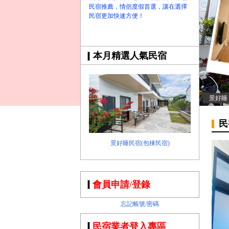
民宿推薦，情侶度假首選，讓在選擇
民宿更加快速方便！
本月精選人氣民宿
景好睡
民
景好睡民宿(包棟民宿)
會員申請/登錄
忘記帳號/密碼
民宿業者登入專區