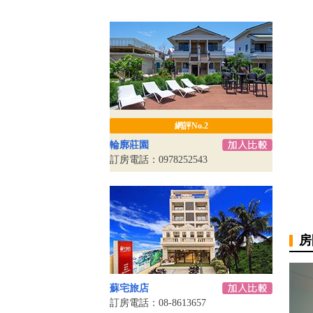
網評No.2
輪廓莊園
訂房電話：0978252543
房
蘇宅旅店
訂房電話：08-8613657