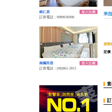
銘仁居
米拉
訂房電話：0989036098
房間價
定價
南楓民宿
訂房電話：(08)861-2815
套
訂