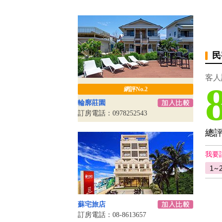
民
客人
網評No.2
輪廓莊園
訂房電話：0978252543
總
我要
蘇宅旅店
訂房電話：08-8613657