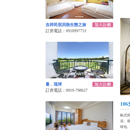
吉祥民宿貝殼生態之旅
訂房電話：0910997753
曼．琉球
訂房電話：0919-798627
10
歐式
浴、
啡包