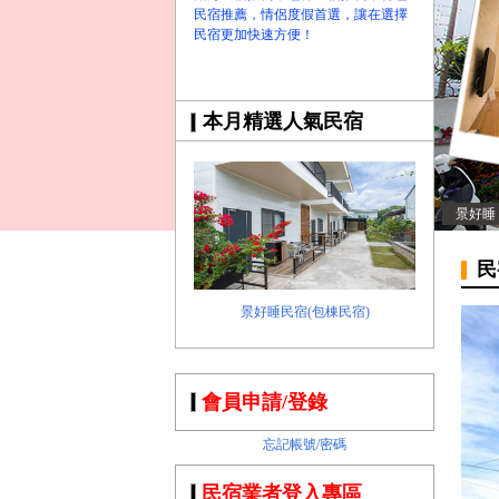
民宿推薦，情侶度假首選，讓在選擇
民宿更加快速方便！
本月精選人氣民宿
景好睡
民
景好睡民宿(包棟民宿)
會員申請/登錄
忘記帳號/密碼
民宿業者登入專區