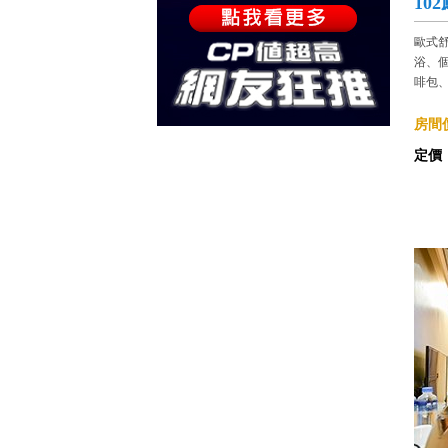
10
歐式
浴、
啡包
房間價
定價