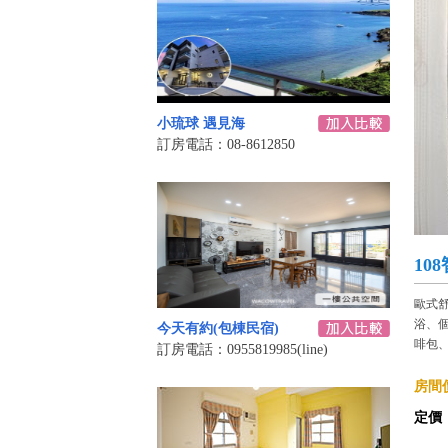
小琉球 遇見海
訂房電話：08-8612850
10
歐式
浴、
今天有約(包棟民宿)
啡包
訂房電話：0955819985(line)
房間價
定價