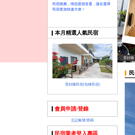
民宿推薦，情侶度假首選，讓在選擇
民宿更加快速方便！
本月精選人氣民宿
景好睡
民
景好睡民宿(包棟民宿)
會員申請/登錄
忘記帳號/密碼
民宿業者登入專區