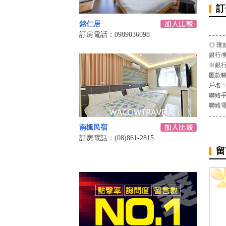
訂
銘仁居
訂房電話：0989036098
- - - - -
◎ 匯
銀行/
※銀行
匯款
戶名
聯絡
聯絡
- - - - -
南楓民宿
訂房電話：(08)861-2815
留