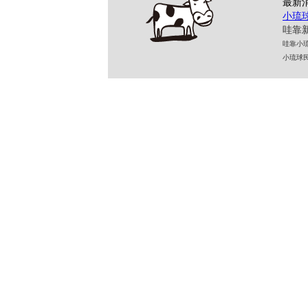
最新
小琉
哇靠新
哇靠小琉球民
小琉球民宿 