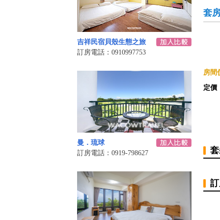
套
吉祥民宿貝殼生態之旅
訂房電話：0910997753
房間價
定價
曼．琉球
套
訂房電話：0919-798627
訂