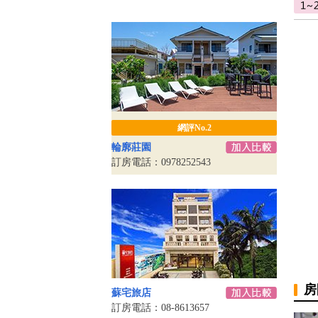
網評No.2
輪廓莊園
訂房電話：0978252543
房
蘇宅旅店
訂房電話：08-8613657