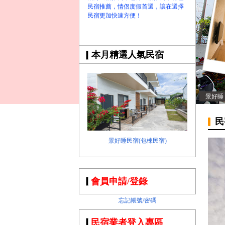
民宿推薦，情侶度假首選，讓在選擇
民宿更加快速方便！
本月精選人氣民宿
景好睡
民
景好睡民宿(包棟民宿)
會員申請/登錄
忘記帳號/密碼
民宿業者登入專區