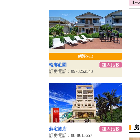
網評No.2
輪廓莊園
訂房電話：0978252543
房
蘇宅旅店
訂房電話：08-8613657