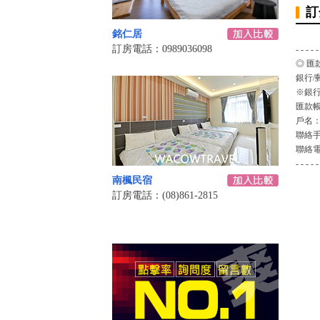
訂
銘仁居
訂房電話：0989036098
- - - - -
◎ 匯
銀行/
※銀行
匯款
戶名
聯絡
聯絡
- - - - -
南楓民宿
訂房電話：(08)861-2815