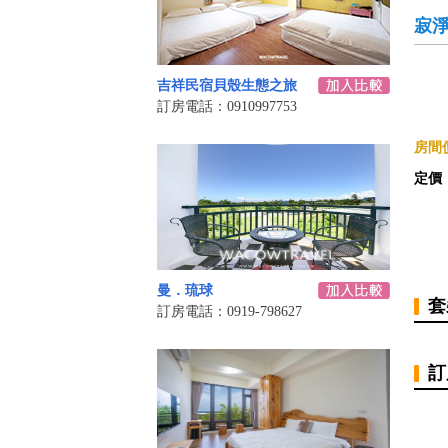
寂淨
吉祥民宿貝殼生態之旅
訂房電話：0910997753
房間價
定價
曼．琉球
套
訂房電話：0919-798627
訂