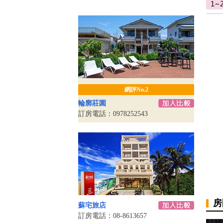
網評No.2
輪廓莊園
訂房電話：0978252543
房
蘇宅旅店
訂房電話：08-8613657