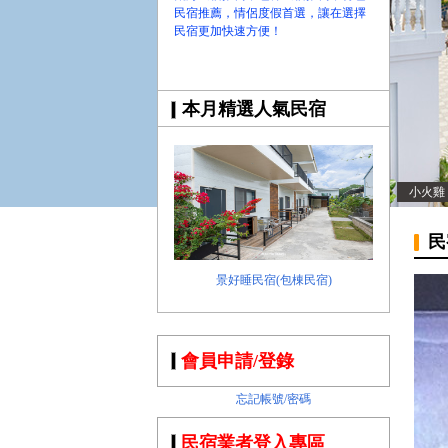
民宿推薦，情侶度假首選，讓在選擇
民宿更加快速方便！
本月精選人氣民宿
小火雞
民
景好睡民宿(包棟民宿)
會員申請/登錄
忘記帳號/密碼
民宿業者登入專區