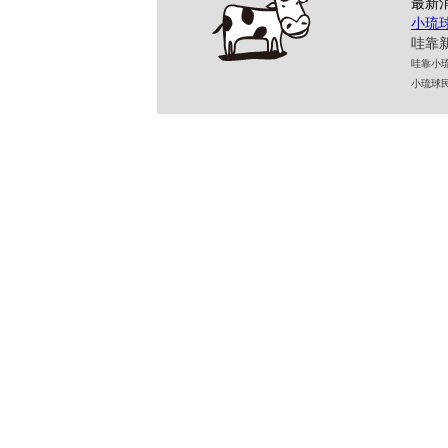
最新
小琉
哇靠新
哇靠小琉球民
小琉球民宿 