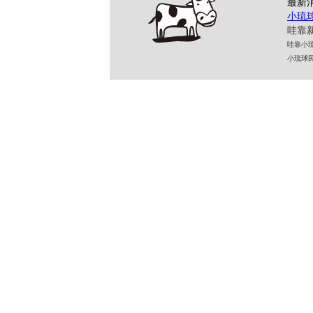
最新
小琉
哇靠新
哇靠小琉球民
小琉球民宿 