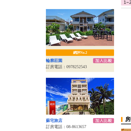
網評No.2
輪廓莊園
訂房電話：0978252543
房
蘇宅旅店
訂房電話：08-8613657