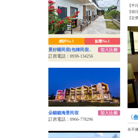
【平
【假
【定
網評No.3
點擊No.1
景好睡民宿(包棟民宿..
訂房電話：0938-134256
朵貓貓海景民宿
〈
訂房電話：0966-778296
在不