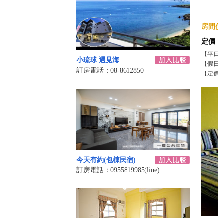
房間價
定價
【平
小琉球 遇見海
【假
訂房電話：08-8612850
【定
今天有約(包棟民宿)
訂房電話：0955819985(line)