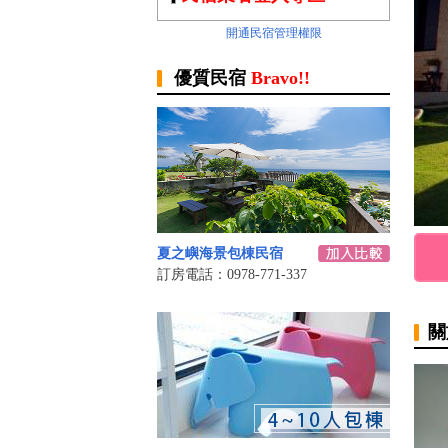
開通民宿管理權限
優質民宿
Bravo!!
夏之嶼海景包棟民宿
訂房電話：0978-771-337
關