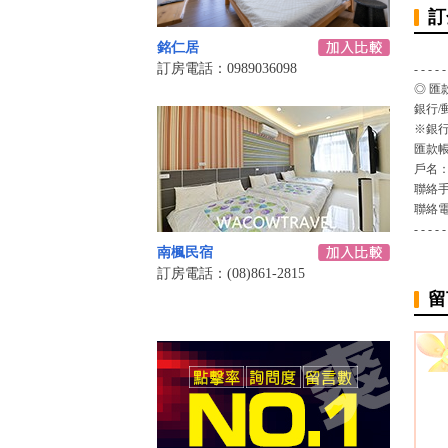
訂
銘仁居
訂房電話：0989036098
- - - - -
◎ 匯
銀行/
※銀行
匯款
戶名
聯絡
聯絡
- - - - -
南楓民宿
訂房電話：(08)861-2815
留