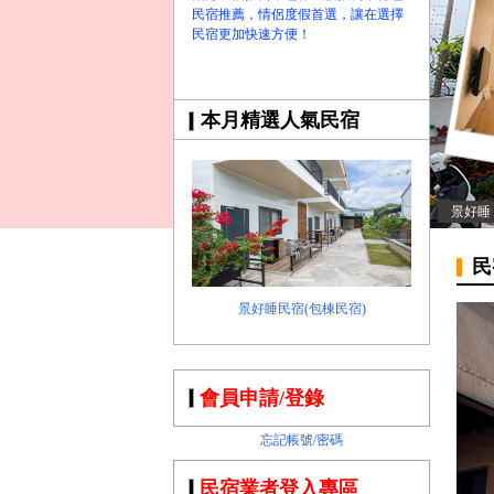
民宿推薦，情侶度假首選，讓在選擇
民宿更加快速方便！
本月精選人氣民宿
景好睡
民
景好睡民宿(包棟民宿)
會員申請/登錄
忘記帳號/密碼
民宿業者登入專區