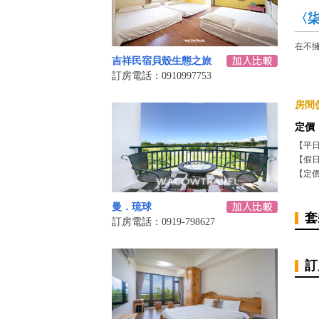
〈
在不
吉祥民宿貝殼生態之旅
訂房電話：0910997753
房間價
定價
【平
【假
【定
曼．琉球
套
訂房電話：0919-798627
訂