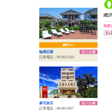
總
我要
網評No.2
輪廓莊園
訂房電話：0978252543
蘇宅旅店
訂房電話：08-8613657