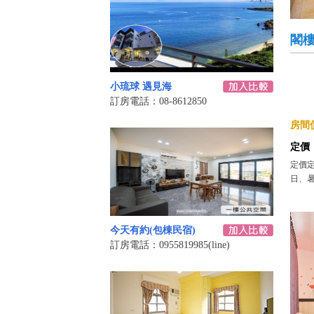
閣樓
小琉球 遇見海
訂房電話：08-8612850
房間價
定價
定價
日、暑假
今天有約(包棟民宿)
訂房電話：0955819985(line)