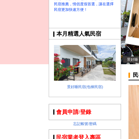
民宿推薦，情侶度假首選，讓在選擇
民宿更加快速方便！
本月精選人氣民宿
景好睡
民
景好睡民宿(包棟民宿)
會員申請/登錄
忘記帳號/密碼
民宿業者登入專區