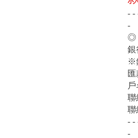
- - 
-
◎
銀
※
匯
戶
聯
聯
- - 
-