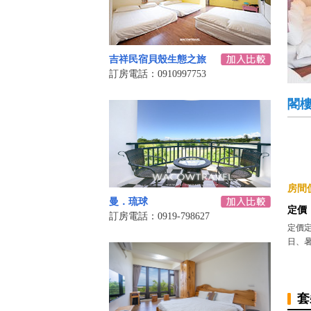
吉祥民宿貝殼生態之旅
訂房電話：0910997753
閣樓
房間價
曼．琉球
定價
訂房電話：0919-798627
定價
日、暑假
套