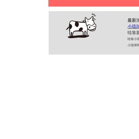
最新
小琉
哇靠新
哇靠小琉球民
小琉球民宿 