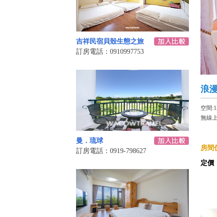
吉祥民宿貝殼生態之旅
訂房電話：0910997753
浪
空間:
無線上
曼．琉球
房間價
訂房電話：0919-798627
定價