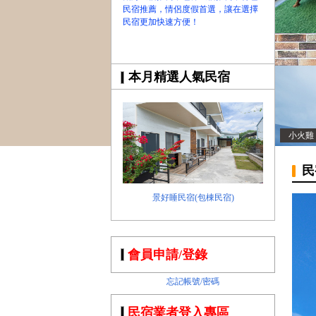
民宿推薦，情侶度假首選，讓在選擇
民宿更加快速方便！
本月精選人氣民宿
小火雞
民
景好睡民宿(包棟民宿)
會員申請/登錄
忘記帳號/密碼
民宿業者登入專區