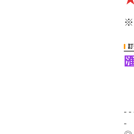
※
訂
- - 
-