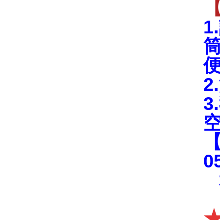
2
【
0