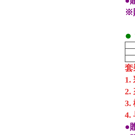
●
※
●
套
1
2
3
4
●