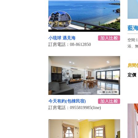
藍
小琉球 遇見海
空間:
訂房電話：08-8612850
浴、
房間價
定價
今天有約(包棟民宿)
訂房電話：0955819985(line)