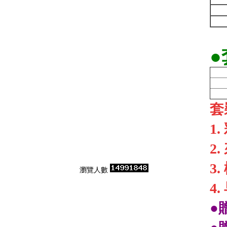
●
套
1
2
3
瀏覽人數
4
●