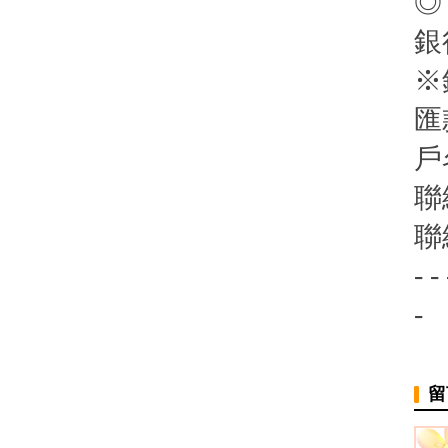
◎
銀
※
匯
戶
聯
聯
- - 
-
留