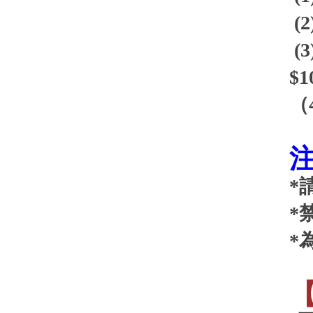
(2
(3
$1
（
*
*
*