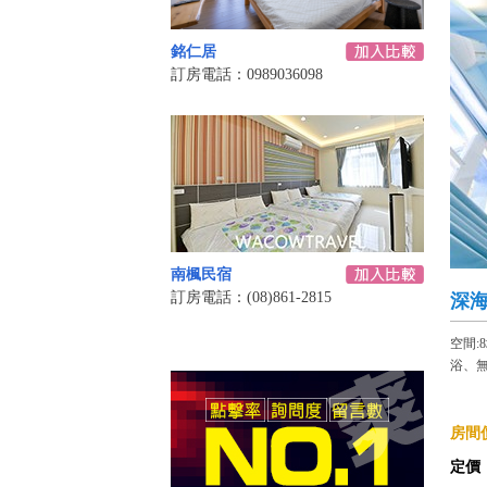
銘仁居
訂房電話：0989036098
南楓民宿
訂房電話：(08)861-2815
深海
空間:
浴、
房間價
定價