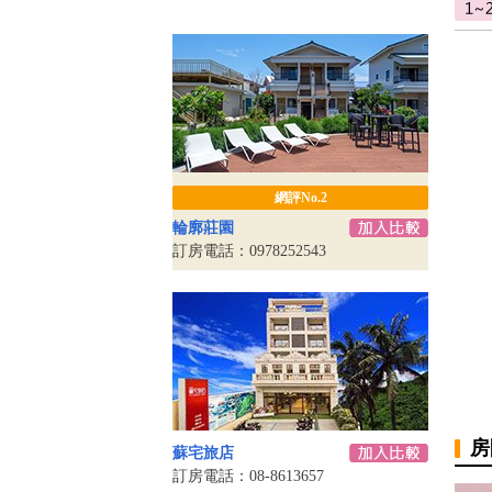
網評No.2
輪廓莊園
訂房電話：0978252543
房
蘇宅旅店
訂房電話：08-8613657