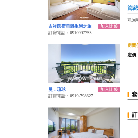
海
可加
吉祥民宿貝殼生態之旅
訂房電話：0910997753
房間價
定價
曼．琉球
套
訂房電話：0919-798627
訂