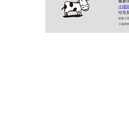
最新
小琉
哇靠新
哇靠小琉球民
小琉球民宿 