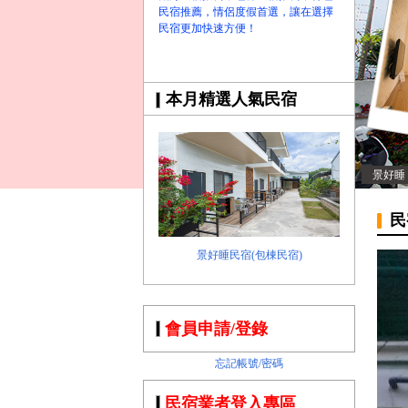
民宿推薦，情侶度假首選，讓在選擇
民宿更加快速方便！
本月精選人氣民宿
景好睡
民
景好睡民宿(包棟民宿)
會員申請/登錄
忘記帳號/密碼
民宿業者登入專區