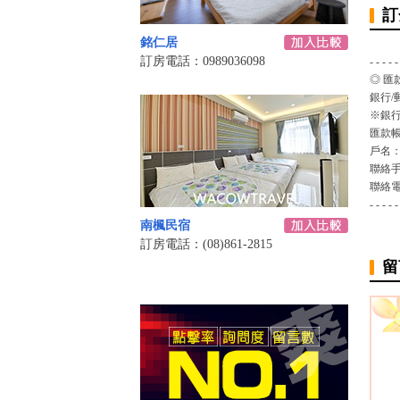
訂
銘仁居
訂房電話：0989036098
- - - - -
◎ 匯
銀行/
※銀行
匯款
戶名
聯絡
聯絡
- - - - -
南楓民宿
訂房電話：(08)861-2815
留