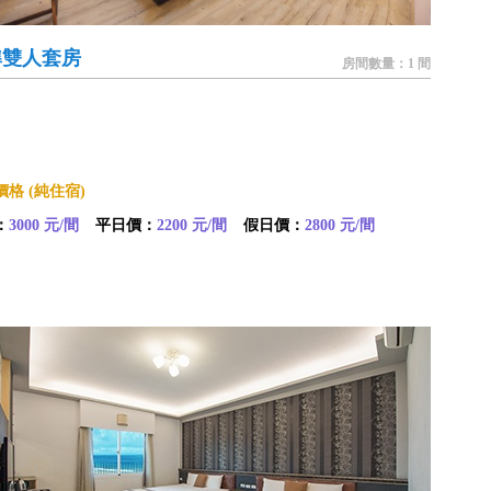
準雙人套房
房間數量：1 間
格 (純住宿)
：
3000 元/間
平日價：
2200 元/間
假日價：
2800 元/間