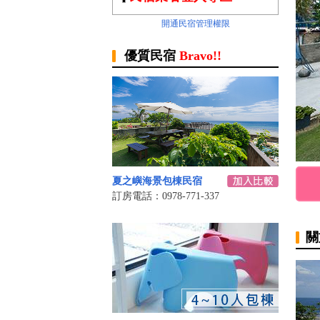
開通民宿管理權限
優質民宿
Bravo!!
夏之嶼海景包棟民宿
訂房電話：0978-771-337
關