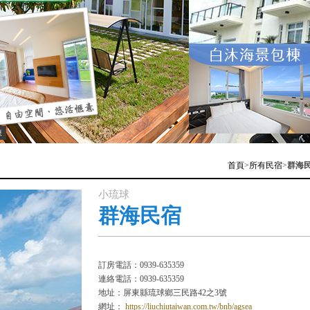
棟
首頁
>
所有民宿
>
群海
小琉球
群海民宿
訂房電話：0939-635359
連絡電話：0939-635359
地址：屏東縣琉球鄉三民路42之3號
網址：
https://liuchiutaiwan.com.tw/bnb/agsea