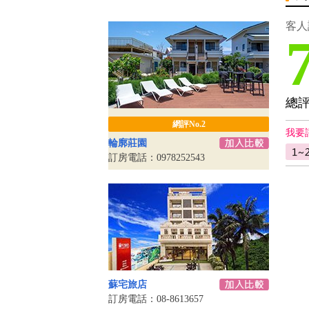
客人
總
網評No.2
我要
輪廓莊園
訂房電話：0978252543
蘇宅旅店
訂房電話：08-8613657