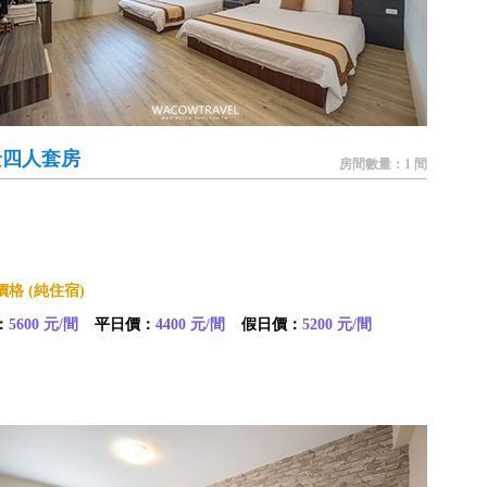
景四人套房
房間數量：1 間
格 (純住宿)
：
5600 元/間
平日價：
4400 元/間
假日價：
5200 元/間