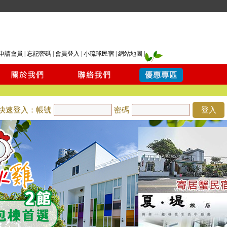
申請會員
|
忘記密碼
|
會員登入
|
小琉球民宿
|
網站地圖
|
快速登入：帳號
密碼
登入