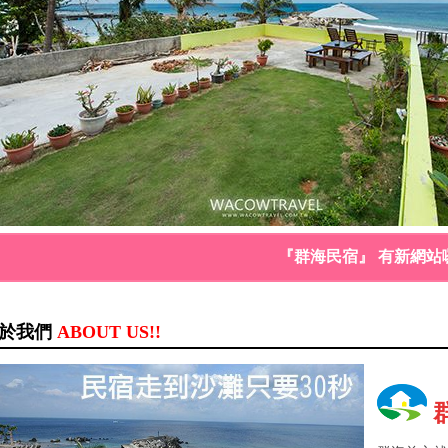
『群海民宿』 有新網站囉
於我們
ABOUT US!!
群