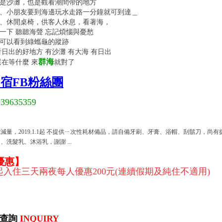
是沙灘，也是觀看潮間帶的地方
、小朋友要到海邊玩水走路一分鐘就可到達＿
、休閒桌椅，供客人休息，看著海，
一下 聽聽海聲 忘記煩惱與憂愁
可以看到綠蠵龜的蹤跡
看日出的好地方 有沙灘 有大海 有日出
群海
還在等什麼 來
就對了
宿FB粉絲團
939635359
減量，2019.1.1起 不提供ㄧ次性耗材備品，請自備牙刷、牙膏、浴帽、刮鬍刀，尚有
、洗髮乳、沐浴乳，謝謝 ...
優惠】
日起入住三天兩夜每人優惠200元(連續假期及純住不適用)
訊查詢
INQUIRY