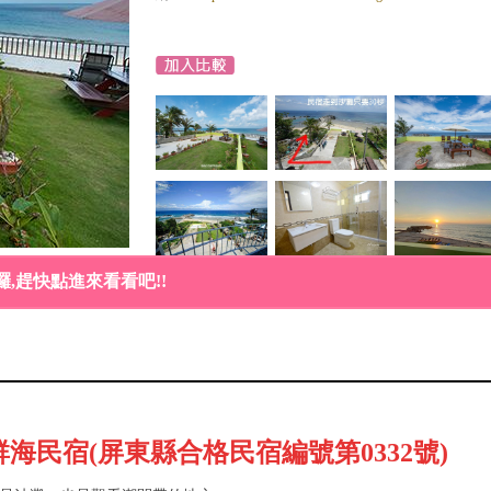
,趕快點進來看看吧!!
海民宿(屏東縣合格民宿編號第0332號)