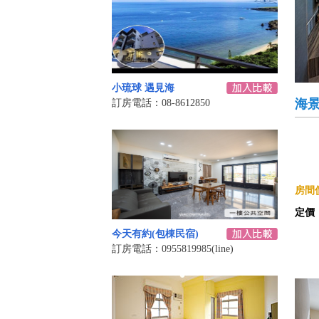
小琉球 遇見海
海
訂房電話：08-8612850
房間價
定價
今天有約(包棟民宿)
訂房電話：0955819985(line)