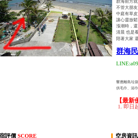
群海前方就
不管大朋友
中庭
有
草皮
讓心靈放鬆
漲潮時，還
清晨 也是
陪著大家 
群海民
LINE:
a0
響應離島垃圾
供毛巾、浴巾
【最新
1. 即
宿評價
SCORE
空房資