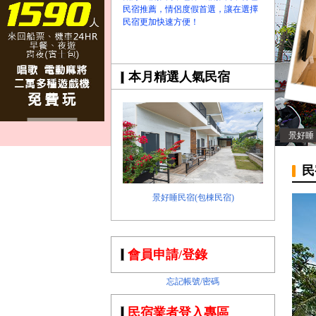
民宿推薦，情侶度假首選，讓在選擇
民宿更加快速方便！
本月精選人氣民宿
景好睡
民
景好睡民宿(包棟民宿)
會員申請/登錄
忘記帳號/密碼
民宿業者登入專區