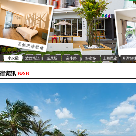
小火雞
波西塔諾
威尼斯
朵小路
好宿多
上福民宿
月灣包
宿資訊
B&B