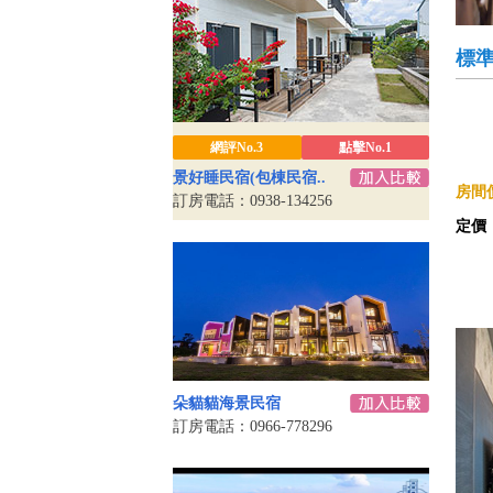
標
網評No.3
點擊No.1
景好睡民宿(包棟民宿..
房間價
訂房電話：0938-134256
定價
朵貓貓海景民宿
訂房電話：0966-778296