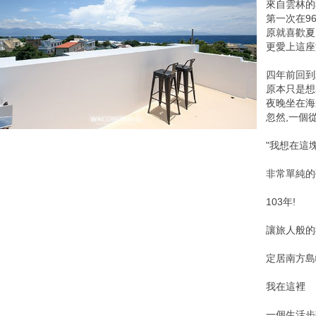
來自雲林的
第一次在9
原就喜歡夏
更愛上這座
四年前回到
原本只是想
夜晚坐在海
忽然,一個
"我想在這
非常單純的
103年!
讓旅人般的
定居南方島
我在這裡
一個生活步