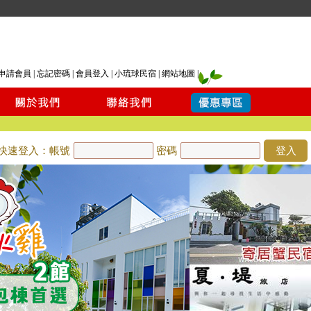
申請會員
|
忘記密碼
|
會員登入
|
小琉球民宿
|
網站地圖
|
快速登入：帳號
密碼
登入