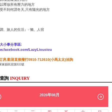
以釋放所有壓力的地方
受不到何謂冬天,只有陽光的地方
調、旅人的生活』- 懶、人宿
大小事分享區:
ww.facebook.com/LazyLiouciou
房,歡迎直接撥打0910-712610(小馬太太)洽詢
屏東縣民宿第933號
訊查詢
INQUIRY
2026年08月