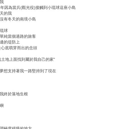
我
6年因為當兵(觀光役
)接觸到小琉球這座小島
天的我
沒有冬天的南境小島
琉球
單純當個過路的旅客
邊的堤防上
從心底萌芽而出的念頭
塊土地上面找到屬於我自己的家"
夢想支持著我一路堅持到了現在
我終於落地生根
嶼
調極度緩慢的地方