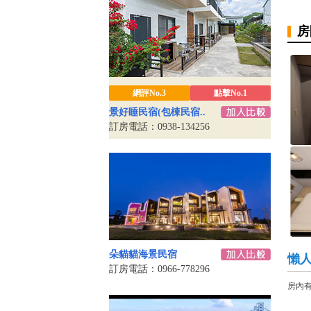
房
網評No.3
點擊No.1
景好睡民宿(包棟民宿..
訂房電話：0938-134256
朵貓貓海景民宿
懶
訂房電話：0966-778296
房內