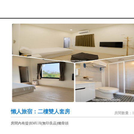
懶人旅宿：二樓雙人套房
房間數量：1
房間內有提供MUJI(無印良品)懶骨頭