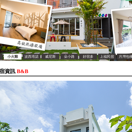
小火雞
波西塔諾
威尼斯
朵小路
好宿多
上福民宿
月灣包
宿資訊
B&B