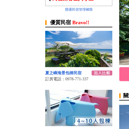
開通民宿管理權限
優質民宿
Bravo!!
夏之嶼海景包棟民宿
訂房電話：0978-771-337
關