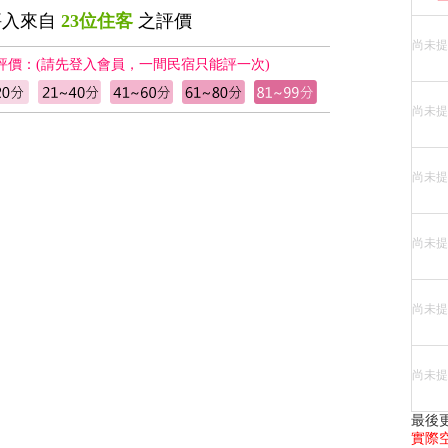
評入來自
23位住客
之評價
尚未提
評價：(請先登入會員，一間民宿只能評一次)
尚未提
尚未提
尚未提
尚未提
尚未提
最後更
實際