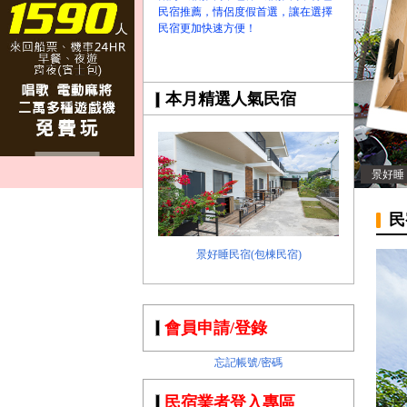
民宿推薦，情侶度假首選，讓在選擇
民宿更加快速方便！
本月精選人氣民宿
景好睡
民
景好睡民宿(包棟民宿)
會員申請/登錄
忘記帳號/密碼
民宿業者登入專區