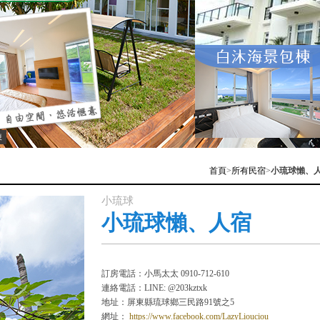
棟
首頁
>
所有民宿
>
小琉球懶、
小琉球
小琉球懶、人宿
訂房電話：小馬太太 0910-712-610
連絡電話：LINE: @203kztxk
地址：屏東縣琉球鄉三民路91號之5
網址：
https://www.facebook.com/LazyLiouciou