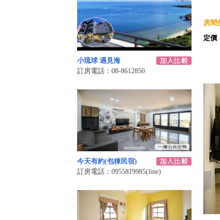
房間價
定價
小琉球 遇見海
訂房電話：08-8612850
今天有約(包棟民宿)
訂房電話：0955819985(line)